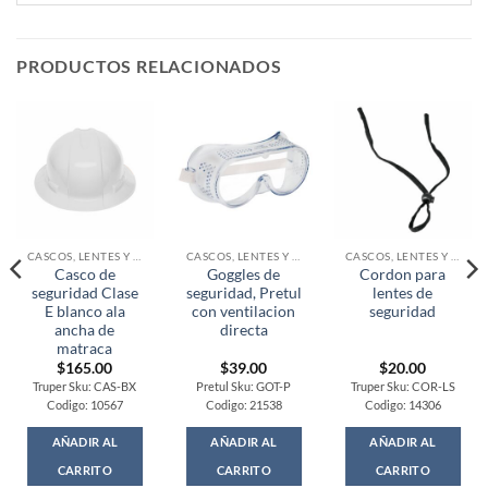
PRODUCTOS RELACIONADOS
CASCOS, LENTES Y EQUIPO SEGURIDAD
CASCOS, LENTES Y EQUIPO SEGURIDAD
CASCOS, LENTES Y EQUIPO SEGURIDAD
Casco de
Goggles de
Cordon para
seguridad Clase
seguridad, Pretul
lentes de
E blanco ala
con ventilacion
seguridad
ancha de
directa
matraca
$
165.00
$
39.00
$
20.00
Truper Sku: CAS-BX
Pretul Sku: GOT-P
Truper Sku: COR-LS
Codigo: 10567
Codigo: 21538
Codigo: 14306
AÑADIR AL
AÑADIR AL
AÑADIR AL
CARRITO
CARRITO
CARRITO