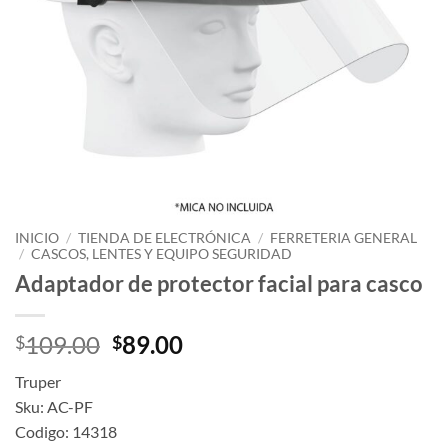
INICIO
/
TIENDA DE ELECTRÓNICA
/
FERRETERIA GENERAL
/
CASCOS, LENTES Y EQUIPO SEGURIDAD
Adaptador de protector facial para casco
Original
Current
109.00
89.00
$
$
price
price
Truper
was:
is:
Sku: AC-PF
$109.00.
$89.00.
Codigo: 14318