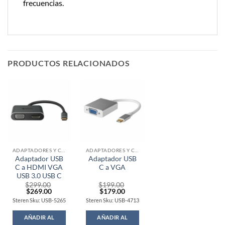
frecuencias.
PRODUCTOS RELACIONADOS
ADAPTADORES Y CONVERTIDORES VIDEO
ADAPTADORES Y CONVERTIDORES VIDEO
Adaptador USB
Adaptador USB
C a HDMI VGA
C a VGA
USB 3.0 USB C
$
299.00
$
199.00
Original
Current
Original
Current
$
269.00
$
179.00
price
price
price
price
Steren Sku: USB-5265
Steren Sku: USB-4713
was:
is:
was:
is:
$299.00.
$269.00.
$199.00.
$179.00.
AÑADIR AL
AÑADIR AL