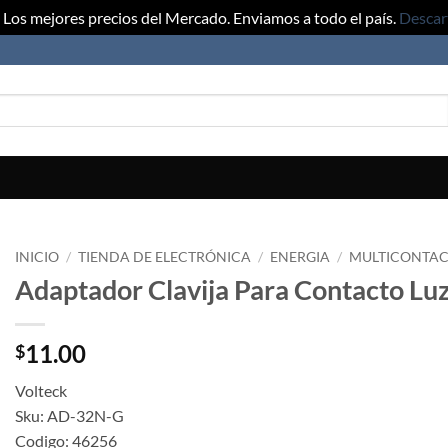
Los mejores precios del Mercado. Enviamos a todo el país.
Descar
INICIO
/
TIENDA DE ELECTRÓNICA
/
ENERGIA
/
MULTICONTAC
Adaptador Clavija Para Contacto Luz
11.00
$
Volteck
Sku: AD-32N-G
Codigo: 46256