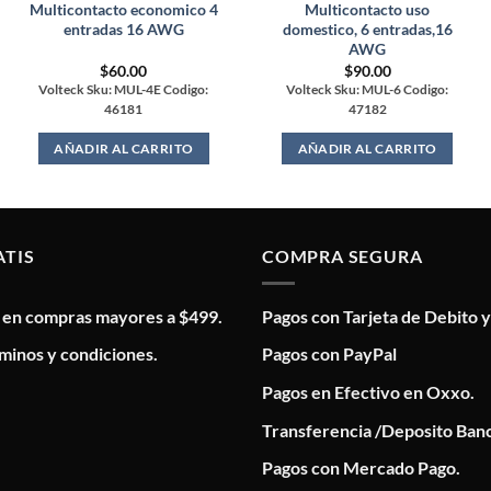
Multicontacto economico 4
Multicontacto uso
entradas 16 AWG
domestico, 6 entradas,16
AWG
$
60.00
$
90.00
Volteck Sku: MUL-4E Codigo:
Volteck Sku: MUL-6 Codigo:
46181
47182
AÑADIR AL CARRITO
AÑADIR AL CARRITO
ATIS
COMPRA SEGURA
s en compras mayores a $499.
Pagos con Tarjeta de Debito y
minos y condiciones.
Pagos con PayPal
Pagos en Efectivo en Oxxo.
Transferencia /Deposito Banc
Pagos con Mercado Pago.