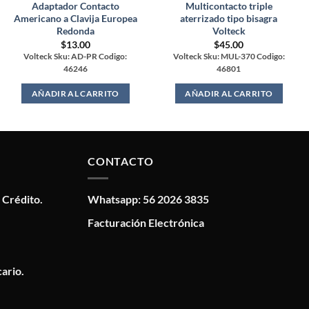
Adaptador Contacto
Multicontacto triple
Americano a Clavija Europea
aterrizado tipo bisagra
Redonda
Volteck
$
13.00
$
45.00
Volteck Sku: AD-PR Codigo:
Volteck Sku: MUL-370 Codigo:
46246
46801
AÑADIR AL CARRITO
AÑADIR AL CARRITO
CONTACTO
 Crédito.
Whatsapp: 56 2026 3835
Facturación Electrónica
ario.