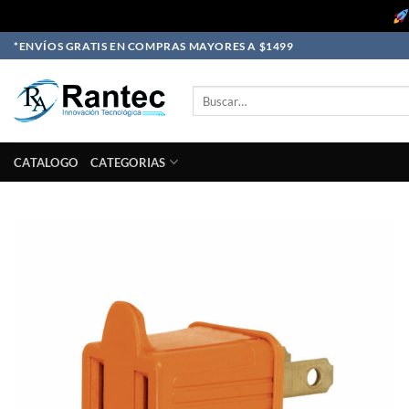
Skip
*ENVÍOS GRATIS EN COMPRAS MAYORES A $1499
to
content
Buscar
por:
CATALOGO
CATEGORIAS