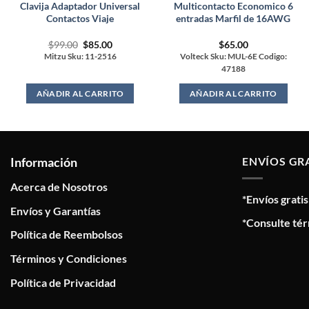
Clavija Adaptador Universal
Multicontacto Economico 6
Contactos Viaje
entradas Marfil de 16AWG
Original
Current
$
99.00
$
85.00
$
65.00
price
price
Mitzu Sku: 11-2516
Volteck Sku: MUL-6E Codigo:
was:
is:
47188
$99.00.
$85.00.
AÑADIR AL CARRITO
AÑADIR AL CARRITO
Información
ENVÍOS GR
Acerca de Nosotros
*Envíos grati
Envíos y Garantías
*Consulte tér
Política de Reembolsos
Términos y Condiciones
Política de Privacidad