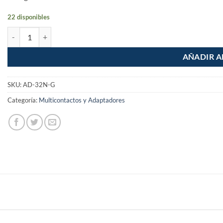
22 disponibles
Adaptador Clavija Para Contacto Luz de 3 a 2 Naranja Volteck cantida
AÑADIR A
SKU:
AD-32N-G
Categoría:
Multicontactos y Adaptadores