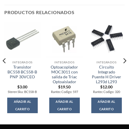
PRODUCTOS RELACIONADOS
INTEGRADOS
INTEGRADOS
INTEGRADOS
Transistor
Optoacoplador
Circuito
BC558 BC558-B
MOC3011 con
Integrado
PNP 30VCEO
salida de Triac
Puente H Driver
Optoaislador
L293d L293
$
3.00
$
19.50
$
12.00
Steren Sku: BC558-B
Rantec Codigo: 597
Rantec Codigo: 320
AÑADIR AL
AÑADIR AL
AÑADIR AL
CARRITO
CARRITO
CARRITO