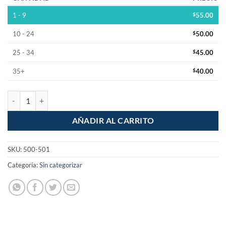
1 - 9
$
55.00
10 - 24
$
50.00
25 - 34
$
45.00
35+
$
40.00
Actuador Botador Activador Seguros Eléctricos Universal Auto canti
AÑADIR AL CARRITO
SKU:
500-501
Categoría:
Sin categorizar