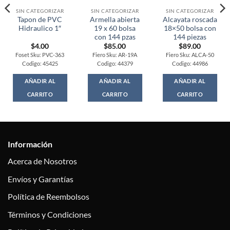
SIN CATEGORIZAR
SIN CATEGORIZAR
SIN CATEGORIZAR
Tapon de PVC
Armella abierta
Alcayata roscada
Hidraulico 1″
19 x 60 bolsa
18×50 bolsa con
con 144 pzas
144 piezas
$
4.00
$
85.00
$
89.00
Foset Sku: PVC-363
Fiero Sku: AR-19A
Fiero Sku: ALCA-50
Codigo: 45425
Codigo: 44379
Codigo: 44986
AÑADIR AL
AÑADIR AL
AÑADIR AL
CARRITO
CARRITO
CARRITO
Información
Acerca de Nosotros
Envíos y Garantías
Política de Reembolsos
Términos y Condiciones