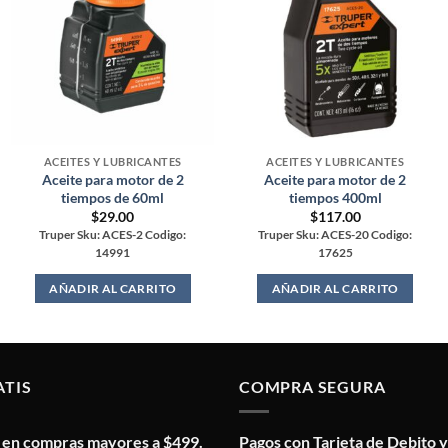
ACEITES Y LUBRICANTES
ACEITES Y LUBRICANTES
Aceite para motor de 2
Aceite para motor de 2
tiempos de 60ml
tiempos 400ml
$
29.00
$
117.00
Truper Sku: ACES-2 Codigo:
Truper Sku: ACES-20 Codigo:
14991
17625
AÑADIR AL CARRITO
AÑADIR AL CARRITO
ATIS
COMPRA SEGURA
s en compras mayores a $499.
Pagos con Tarjeta de Debito y