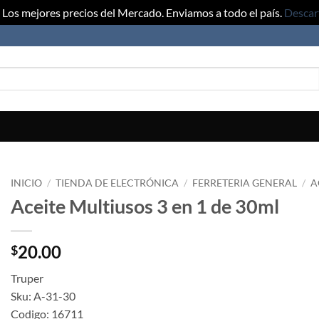
Los mejores precios del Mercado. Enviamos a todo el país.
Descar
INICIO
/
TIENDA DE ELECTRÓNICA
/
FERRETERIA GENERAL
/
A
Aceite Multiusos 3 en 1 de 30ml
20.00
$
Truper
Sku: A-31-30
Codigo: 16711