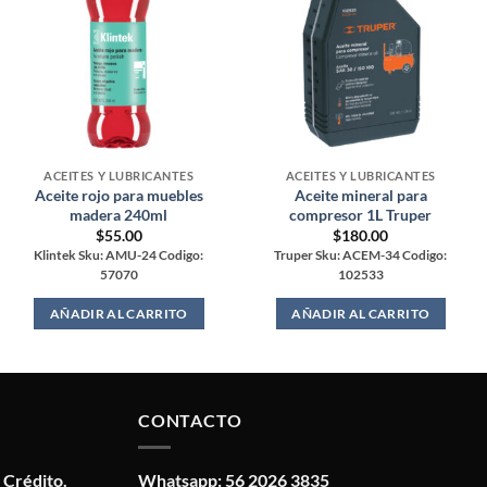
ACEITES Y LUBRICANTES
ACEITES Y LUBRICANTES
Aceite rojo para muebles
Aceite mineral para
madera 240ml
compresor 1L Truper
$
55.00
$
180.00
Klintek Sku: AMU-24 Codigo:
Truper Sku: ACEM-34 Codigo:
57070
102533
AÑADIR AL CARRITO
AÑADIR AL CARRITO
CONTACTO
 Crédito.
Whatsapp: 56 2026 3835