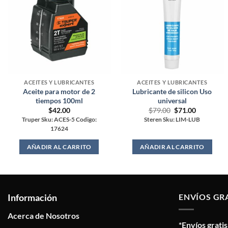
ACEITES Y LUBRICANTES
ACEITES Y LUBRICANTES
Aceite para motor de 2
Lubricante de silicon Uso
tiempos 100ml
universal
Original
Current
$
42.00
$
79.00
$
71.00
price
price
Truper Sku: ACES-5 Codigo:
Steren Sku: LIM-LUB
was:
is:
17624
$79.00.
$71.00.
AÑADIR AL CARRITO
AÑADIR AL CARRITO
Información
ENVÍOS GR
Acerca de Nosotros
*Envíos grati