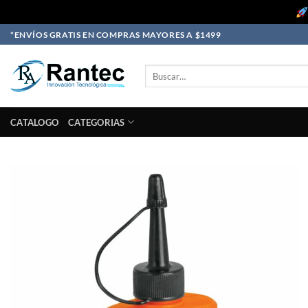
Skip
*ENVÍOS GRATIS EN COMPRAS MAYORES A $1499
to
content
Buscar
por:
CATALOGO
CATEGORIAS