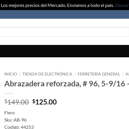
Los mejores precios del Mercado. Enviamos a todo el país.
Descar
INICIO
/
TIENDA DE ELECTRÓNICA
/
FERRETERIA GENERAL
/
A
Abrazadera reforzada, # 96, 5-9/16 –
Original
Current
149.00
125.00
$
$
price
price
Fiero
was:
is:
Sku: AB-96
$149.00.
$125.00.
Codigo: 44253