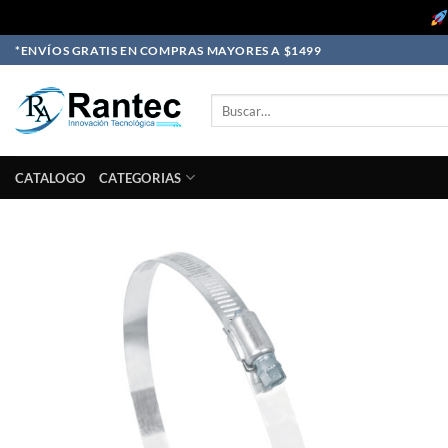
Skip
*ENVÍOS GRATIS EN COMPRAS MAYORES A $1499
to
content
Buscar
por:
CATALOGO
CATEGORIAS