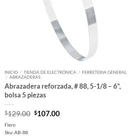
INICIO
/
TIENDA DE ELECTRÓNICA
/
FERRETERIA GENERAL
/
ABRAZADERAS
Abrazadera reforzada, # 88, 5-1/8 – 6”,
bolsa 5 piezas
Original
Current
129.00
107.00
$
$
price
price
Fiero
was:
is:
Sku: AB-88
$129.00.
$107.00.