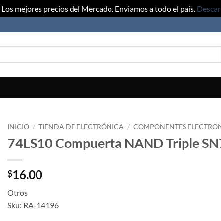
Los mejores precios del Mercado. Enviamos a todo el país.
Descar
INICIO
/
TIENDA DE ELECTRÓNICA
/
COMPONENTES ELECTRO
74LS10 Compuerta NAND Triple S
16.00
$
Otros
Sku: RA-14196