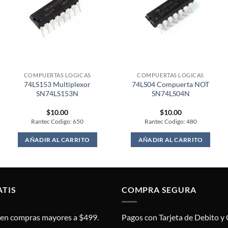
COMPUERTAS LOGICAS
COMPUERTAS LOGICAS
74LS153 Multiplexor
74LS04 Compuerta NOT
SN74LS153N
SN74LS04N
$
10.00
$
10.00
Rantec Codigo: 650
Rantec Codigo: 480
AÑADIR AL CARRITO
AÑADIR AL CARRITO
ATIS
COMPRA SEGURA
s en compras mayores a $499.
Pagos con Tarjeta de Debito y 