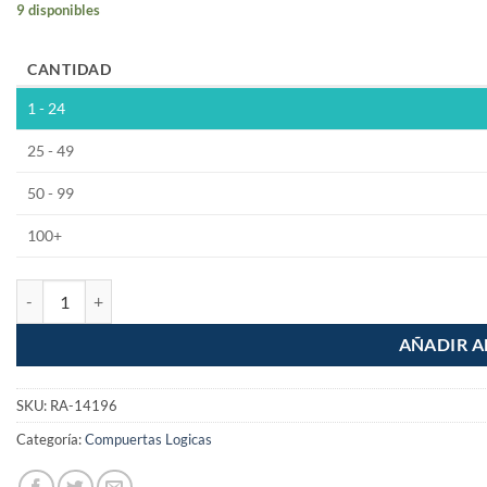
9 disponibles
CANTIDAD
1 - 24
25 - 49
50 - 99
100+
74LS10 Compuerta NAND Triple SN74LS10N cantidad
AÑADIR A
SKU:
RA-14196
Categoría:
Compuertas Logicas