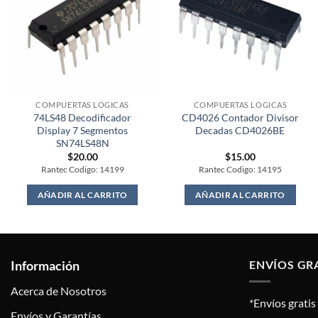
COMPUERTAS LOGICAS
COMPUERTAS LOGICAS
74LS48 Decodificador
CD4026 Contador Divisor
Display 7 Segmentos
Decadas CD4026BE
SN74LS48N
$
20.00
$
15.00
Rantec Codigo: 14199
Rantec Codigo: 14195
AÑADIR AL CARRITO
AÑADIR AL CARRITO
Información
ENVÍOS GR
Acerca de Nosotros
*Envíos grati
Envíos y Garantías