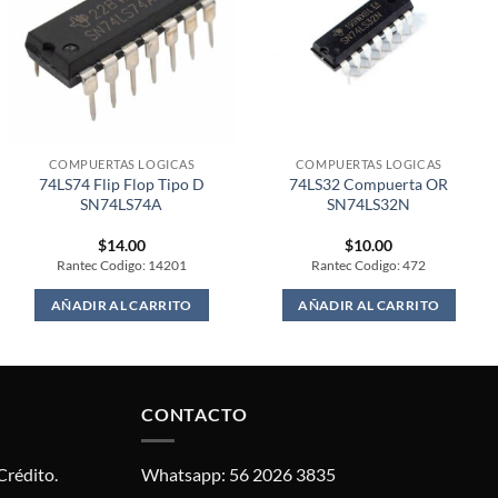
COMPUERTAS LOGICAS
COMPUERTAS LOGICAS
74LS74 Flip Flop Tipo D
74LS32 Compuerta OR
SN74LS74A
SN74LS32N
$
14.00
$
10.00
Rantec Codigo: 14201
Rantec Codigo: 472
AÑADIR AL CARRITO
AÑADIR AL CARRITO
CONTACTO
Crédito.
Whatsapp: 56 2026 3835