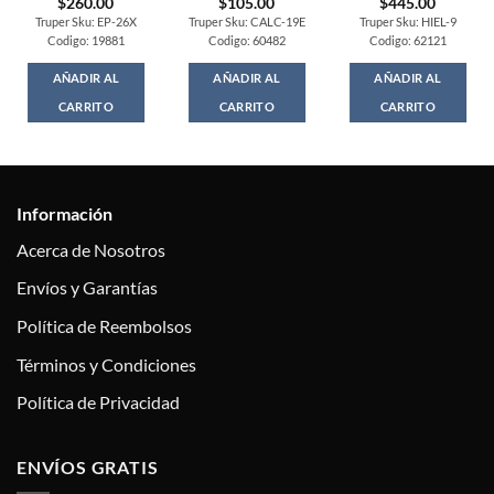
$
260.00
$
105.00
$
445.00
Truper Sku: EP-26X
Truper Sku: CALC-19E
Truper Sku: HIEL-9
Codigo: 19881
Codigo: 60482
Codigo: 62121
AÑADIR AL
AÑADIR AL
AÑADIR AL
CARRITO
CARRITO
CARRITO
Información
Acerca de Nosotros
Envíos y Garantías
Política de Reembolsos
Términos y Condiciones
Política de Privacidad
ENVÍOS GRATIS