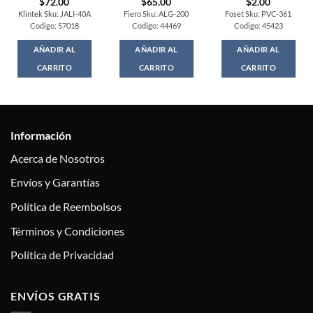
$
72.00
$
65.00
$
2.00
Klintek Sku: JALI-40A
Fiero Sku: ALG-200
Foset Sku: PVC-361
Codigo: 57018
Codigo: 44469
Codigo: 45423
AÑADIR AL
AÑADIR AL
AÑADIR AL
CARRITO
CARRITO
CARRITO
Información
Acerca de Nosotros
Envíos y Garantías
Política de Reembolsos
Términos y Condiciones
Política de Privacidad
ENVÍOS GRATIS