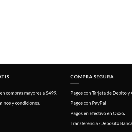
ATIS
COMPRA SEGURA
s en compras mayores a $499.
Pagos con Tarjeta de Debito y 
minos y condiciones.
Pagos con PayPal
Pagos en Efectivo en Oxxo.
Transferencia /Deposito Banca