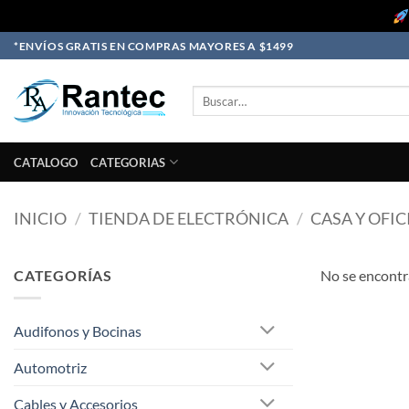
Skip
*ENVÍOS GRATIS EN COMPRAS MAYORES A $1499
to
content
Buscar
por:
CATALOGO
CATEGORIAS
INICIO
/
TIENDA DE ELECTRÓNICA
/
CASA Y OFIC
CATEGORÍAS
No se encontr
Audifonos y Bocinas
Automotriz
Cables y Accesorios