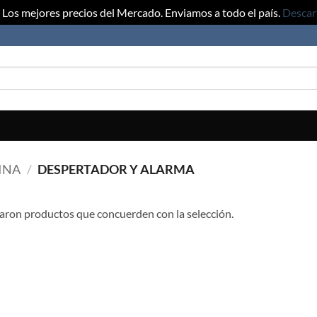
Los mejores precios del Mercado. Enviamos a todo el país.
Descar
INA
/
DESPERTADOR Y ALARMA
aron productos que concuerden con la selección.