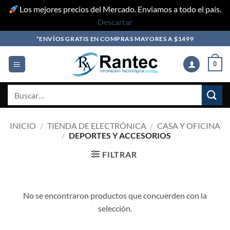
Los mejores precios del Mercado. Enviamos a todo el país.
Descartar
Skip
*ENVÍOS GRATIS EN COMPRAS MAYORES A $1499
to
content
0
Buscar
por:
INICIO
/
TIENDA DE ELECTRÓNICA
/
CASA Y OFICINA
/
DEPORTES Y ACCESORIOS
FILTRAR
No se encontraron productos que concuerden con la
selección.