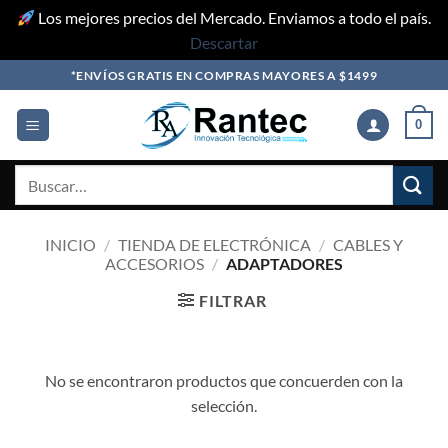
Los mejores precios del Mercado. Enviamos a todo el país.
Descartar
Skip
*ENVÍOS GRATIS EN COMPRAS MAYORES A $1499
to
content
0
Buscar
por:
INICIO
/
TIENDA DE ELECTRÓNICA
/
CABLES Y
ACCESORIOS
/
ADAPTADORES
FILTRAR
No se encontraron productos que concuerden con la
selección.