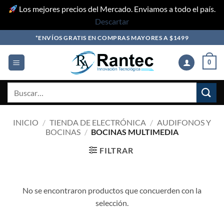
Los mejores precios del Mercado. Enviamos a todo el país.
Descartar
Skip
*ENVÍOS GRATIS EN COMPRAS MAYORES A $1499
to
content
0
Buscar
por:
INICIO
/
TIENDA DE ELECTRÓNICA
/
AUDIFONOS Y
BOCINAS
/
BOCINAS MULTIMEDIA
FILTRAR
No se encontraron productos que concuerden con la
selección.