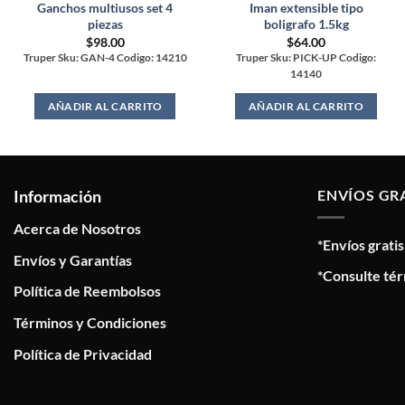
Ganchos multiusos set 4
Iman extensible tipo
piezas
boligrafo 1.5kg
$
98.00
$
64.00
Truper Sku: GAN-4 Codigo: 14210
Truper Sku: PICK-UP Codigo:
14140
AÑADIR AL CARRITO
AÑADIR AL CARRITO
Información
ENVÍOS GR
Acerca de Nosotros
*Envíos grati
Envíos y Garantías
*Consulte tér
Política de Reembolsos
Términos y Condiciones
Política de Privacidad