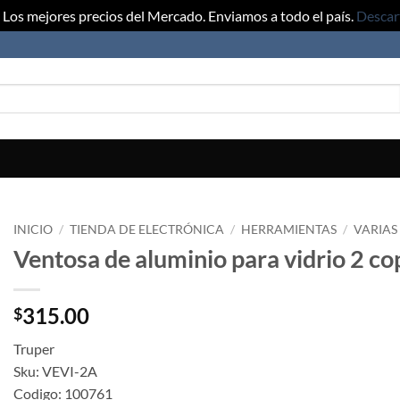
Los mejores precios del Mercado. Enviamos a todo el país.
Descar
INICIO
/
TIENDA DE ELECTRÓNICA
/
HERRAMIENTAS
/
VARIAS
Ventosa de aluminio para vidrio 2 co
315.00
$
Truper
Sku: VEVI-2A
Codigo: 100761