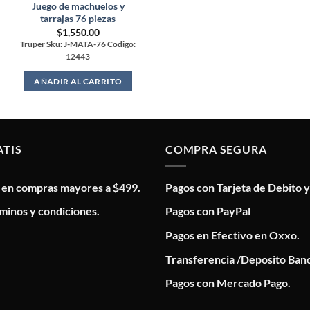
Juego de machuelos y
tarrajas 76 piezas
$
1,550.00
Truper Sku: J-MATA-76 Codigo:
12443
AÑADIR AL CARRITO
ATIS
COMPRA SEGURA
s en compras mayores a $499.
Pagos con Tarjeta de Debito y
minos y condiciones.
Pagos con PayPal
Pagos en Efectivo en Oxxo.
Transferencia /Deposito Banc
Pagos con Mercado Pago.