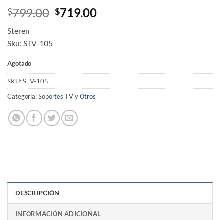
Original
Current
799.00
719.00
$
$
price
price
Steren
was:
is:
Sku: STV-105
$799.00.
$719.00.
Agotado
SKU:
STV-105
Categoría:
Soportes TV y Otros
DESCRIPCIÓN
INFORMACIÓN ADICIONAL