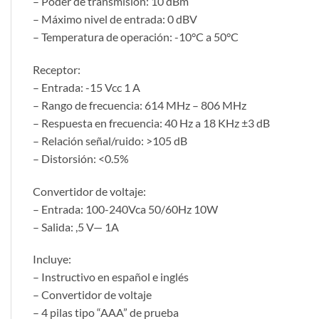
– Poder de transmisión: 10 dBm
– Máximo nivel de entrada: 0 dBV
– Temperatura de operación: -10°C a 50°C
Receptor:
– Entrada: -15 Vcc 1 A
– Rango de frecuencia: 614 MHz – 806 MHz
– Respuesta en frecuencia: 40 Hz a 18 KHz ±3 dB
– Relación señal/ruido: >105 dB
– Distorsión: <0.5%
Convertidor de voltaje:
– Entrada: 100-240Vca 50/60Hz 10W
– Salida: ,5 V— 1A
Incluye:
– Instructivo en español e inglés
– Convertidor de voltaje
– 4 pilas tipo “AAA” de prueba