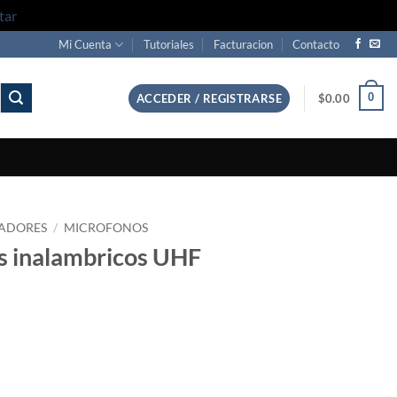
tar
Mi Cuenta
Tutoriales
Facturacion
Contacto
0
ACCEDER / REGISTRARSE
$
0.00
CADORES
/
MICROFONOS
os inalambricos UHF