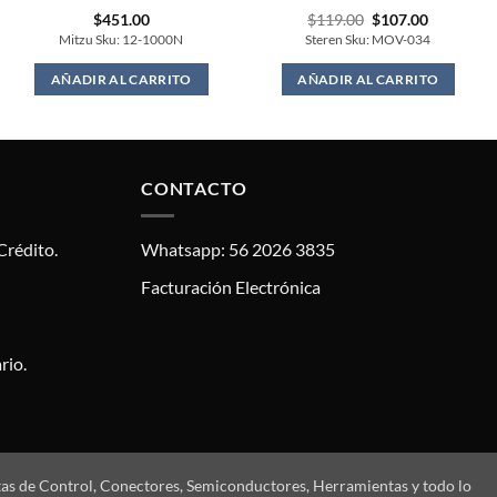
Original
Current
$
451.00
$
119.00
$
107.00
price
price
Mitzu Sku: 12-1000N
Steren Sku: MOV-034
was:
is:
$119.00.
$107.00.
AÑADIR AL CARRITO
AÑADIR AL CARRITO
CONTACTO
Crédito.
Whatsapp: 56 2026 3835
Facturación Electrónica
rio.
tas de Control, Conectores, Semiconductores, Herramientas y todo lo