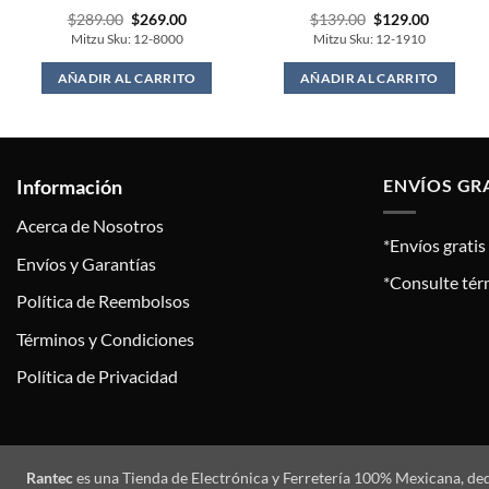
Original
Current
Original
Current
$
289.00
$
269.00
$
139.00
$
129.00
price
price
price
price
Mitzu Sku: 12-8000
Mitzu Sku: 12-1910
was:
is:
was:
is:
$289.00.
$269.00.
$139.00.
$129.00.
AÑADIR AL CARRITO
AÑADIR AL CARRITO
Información
ENVÍOS GR
Acerca de Nosotros
*Envíos grati
Envíos y Garantías
*Consulte tér
Política de Reembolsos
Términos y Condiciones
Política de Privacidad
Rantec
es una Tienda de Electrónica y Ferretería 100% Mexicana, de