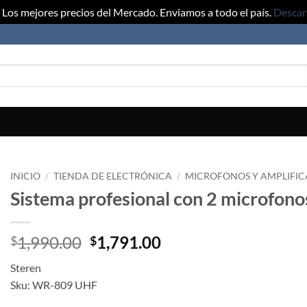
Los mejores precios del Mercado. Enviamos a todo el país.
Descar
INICIO
/
TIENDA DE ELECTRÓNICA
/
MICROFONOS Y AMPLIFI
Sistema profesional con 2 microfon
Original
Current
1,990.00
1,791.00
$
$
price
price
Steren
was:
is:
Sku: WR-809 UHF
$1,990.00.
$1,791.00.