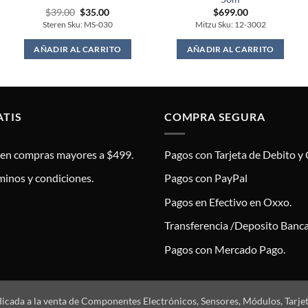
Original
Current
$
39.00
$
35.00
$
699.00
price
price
Steren Sku: MS-030
Mitzu Sku: 12-3002
was:
is:
$39.00.
$35.00.
AÑADIR AL CARRITO
AÑADIR AL CARRITO
ATIS
COMPRA SEGURA
s en compras mayores a $499.
Pagos con Tarjeta de Debito y 
minos y condiciones.
Pagos con PayPal
Pagos en Efectivo en Oxxo.
Transferencia /Deposito Banca
Pagos con Mercado Pago.
dicada a la venta de Componentes Electrónicos, Sensores, Módulos, Tarje