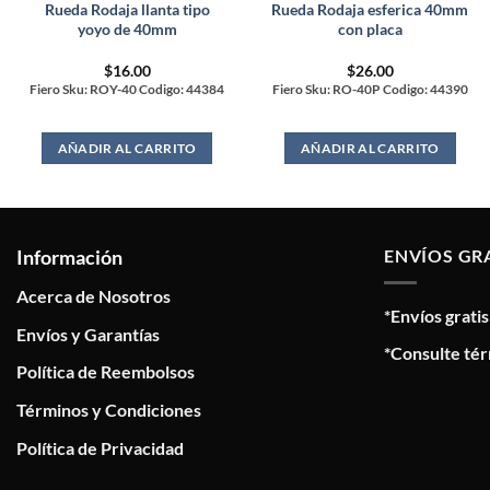
Rueda Rodaja llanta tipo
Rueda Rodaja esferica 40mm
yoyo de 40mm
con placa
$
16.00
$
26.00
Fiero Sku: ROY-40 Codigo: 44384
Fiero Sku: RO-40P Codigo: 44390
AÑADIR AL CARRITO
AÑADIR AL CARRITO
Información
ENVÍOS GR
Acerca de Nosotros
*Envíos grati
Envíos y Garantías
*Consulte tér
Política de Reembolsos
Términos y Condiciones
Política de Privacidad