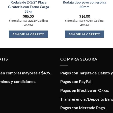
Rodaja de 2-1/2″ Placa
Rodaja tipo yoyo con espiga
Giratoria con Freno Carga
40mm
35kg
$
85.00
$
16.00
Fiero Sku: RO-2211F Codigo:
Fiero Sku: ROY-40ER Codigo:
48634
49696
AÑADIR AL CARRITO
AÑADIR AL CARRITO
ATIS
COMPRA SEGURA
s en compras mayores a $499.
Pagos con Tarjeta de Debito y
minos y condiciones.
Pagos con PayPal
Pagos en Efectivo en Oxxo.
Transferencia /Deposito Banc
Pagos con Mercado Pago.