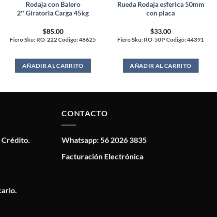
Rodaja con Balero
Rueda Rodaja esferica 50mm
2″ Giratoria Carga 45kg
con placa
$
85.00
$
33.00
Fiero Sku: RO-222 Codigo: 48625
Fiero Sku: RO-50P Codigo: 44391
AÑADIR AL CARRITO
AÑADIR AL CARRITO
CONTACTO
 Crédito.
Whatsapp: 56 2026 3835
Facturación Electrónica
ario.