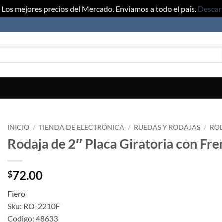
Los mejores precios del Mercado. Enviamos a todo el país.
Descar
INICIO
/
TIENDA DE ELECTRÓNICA
/
RUEDAS Y RODAJAS
/
RO
Rodaja de 2″ Placa Giratoria con Fr
72.00
$
Fiero
Sku: RO-2210F
Codigo: 48633