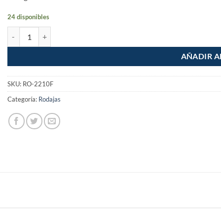
24 disponibles
Rodaja de 2" Placa Giratoria con Freno Carga 30kg cantidad
AÑADIR A
SKU:
RO-2210F
Categoría:
Rodajas