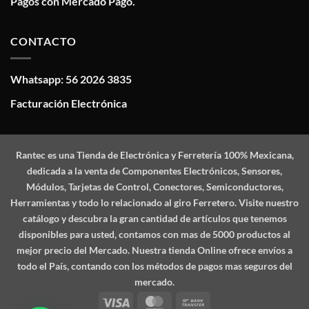
Pagos con Mercado Pago.
CONTACTO
Whatsapp: 56 2026 3835
Facturación Electrónica
Rantec
es una Tienda de Electrónica y Ferretería 100% Mexicana,
dedicada a la venta de Componentes Electrónicos, Sensores,
Módulos, Tarjetas de Control, Conectores, Semiconductores,
Herramientas y todo lo relacionado al giro Ferretero. Visite nuestro
catálogo y descubra la gran cantidad de artículos que tenemos
disponibles para usted, contamos con mas de 5000 productos al
mejor precio del Mercado. Nuestra tienda Online ofrece envíos a
todo el País, contando con los métodos de pagos mas seguros del
mercado.
Visa
MasterCard
Bank