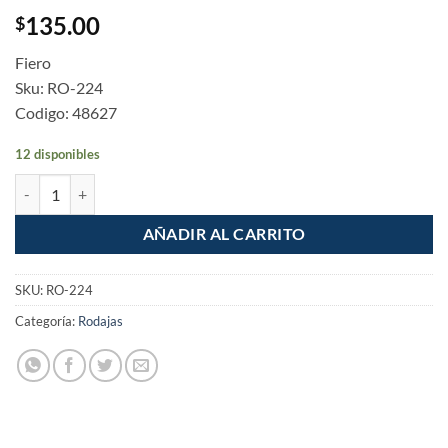
135.00
$
Fiero
Sku: RO-224
Codigo: 48627
12 disponibles
Rodaja con Balero 2-1/2" Giratoria Carga 100kg cantidad
AÑADIR AL CARRITO
SKU:
RO-224
Categoría:
Rodajas