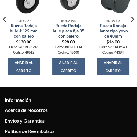
RODAJAS
RODAJAS
RODAJAS
Rueda Rodaja
Rueda Rodaja
Rueda Rodaja
hule 4″ 25 mm
hule placa fija 3″
llanta tipo yoyo
con balero
con balero
de 40mm
$
130.00
$
98.00
$
16.00
Fiero Sku: RO-1216
Fiero Sku: RO-114
Fiero Sku: ROY-40
Codigo: 48612
Codigo: 48600
Codigo: 44384
AÑADIR AL
AÑADIR AL
AÑADIR AL
CARRITO
CARRITO
CARRITO
Información
Acerca de Nosotros
Envíos y Garantías
Política de Reembolsos