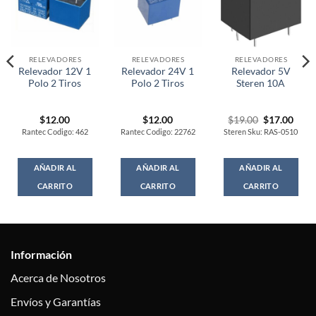
RELEVADORES
RELEVADORES
RELEVADORES
Relevador 12V 1
Relevador 24V 1
Relevador 5V
Polo 2 Tiros
Polo 2 Tiros
Steren 10A
rent
Original
Curr
$
12.00
$
12.00
$
19.00
$
17.00
ce
price
price
Rantec Codigo: 462
Rantec Codigo: 22762
Steren Sku: RAS-0510
was:
is:
.00.
$19.00.
$17.
AÑADIR AL
AÑADIR AL
AÑADIR AL
CARRITO
CARRITO
CARRITO
Información
Acerca de Nosotros
Envíos y Garantías