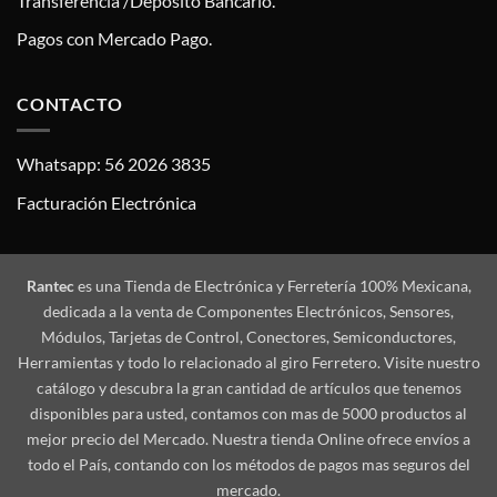
Transferencia /Deposito Bancario.
Pagos con Mercado Pago.
CONTACTO
Whatsapp: 56 2026 3835
Facturación Electrónica
Rantec
es una Tienda de Electrónica y Ferretería 100% Mexicana,
dedicada a la venta de Componentes Electrónicos, Sensores,
Módulos, Tarjetas de Control, Conectores, Semiconductores,
Herramientas y todo lo relacionado al giro Ferretero. Visite nuestro
catálogo y descubra la gran cantidad de artículos que tenemos
disponibles para usted, contamos con mas de 5000 productos al
mejor precio del Mercado. Nuestra tienda Online ofrece envíos a
todo el País, contando con los métodos de pagos mas seguros del
mercado.