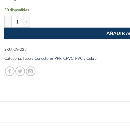
50 disponibles
Reduccion de PPR de 1"x3/4" 32x25mm cantidad
AÑADIR A
SKU:
CV-223
Categoría:
Tubo y Conectores PPR, CPVC, PVC y Cobre