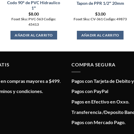
Codo 90° de PVC Hidraulico
Tapon de PPR 1/2″ 20mm
1″
$
8.00
$
3.00
Foset Sku: PVC-563 Codigo:
Foset Sku: CV-361 Codigo: 49873
45413
AÑADIR AL CARRITO
AÑADIR AL CARRITO
ATIS
COMPRA SEGURA
s en compras mayores a $499.
Pagos con Tarjeta de Debito y
minos y condiciones.
Pagos con PayPal
Pagos en Efectivo en Oxxo.
Transferencia /Deposito Banc
Pagos con Mercado Pago.