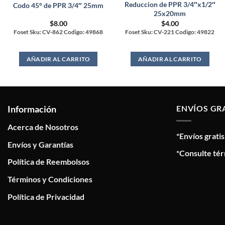
Reduccion de PPR 3/4″x1/2″
Codo 45° de PPR 3/4″ 25mm
25x20mm
$
8.00
$
4.00
Foset Sku: CV-862 Codigo: 49868
Foset Sku: CV-221 Codigo: 49822
AÑADIR AL CARRITO
AÑADIR AL CARRITO
Información
ENVÍOS GR
Acerca de Nosotros
*Envíos grati
Envíos y Garantías
*Consulte tér
Política de Reembolsos
Términos y Condiciones
Política de Privacidad