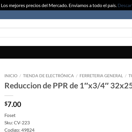
Los mejores precios del Mercado. Enviamos a todo el país.
Descar
INICIO
/
TIENDA DE ELECTRÓNICA
/
FERRETERIA GENERAL
/
T
Reduccion de PPR de 1″x3/4″ 32x
7.00
$
Foset
Sku: CV-223
Codigo: 49824