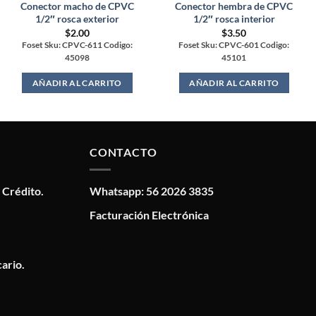
Conector macho de CPVC
Conector hembra de CPVC
1/2″ rosca exterior
1/2″ rosca interior
$
2.00
$
3.50
Foset Sku: CPVC-611 Codigo:
Foset Sku: CPVC-601 Codigo:
45098
45101
AÑADIR AL CARRITO
AÑADIR AL CARRITO
CONTACTO
 Crédito.
Whatsapp: 56 2026 3835
Facturación Electrónica
ario.