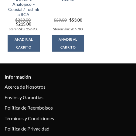
Analógico –
Coaxial / Toslink
a RCA
Original
Current
$
239.00
$
59.00
$
53.00
Original
Current
price
price
$
215.00
price
price
was:
is:
Steren Sku: 252-900
Steren Sku: 207-780
was:
is:
$59.00.
$53.00.
$239.00.
$215.00.
AÑADIR AL
AÑADIR AL
CARRITO
CARRITO
Información
Acerca de Nosotros
Envíos y Garantías
Política de Reembolsos
Términos y Condiciones
Política de Privacidad