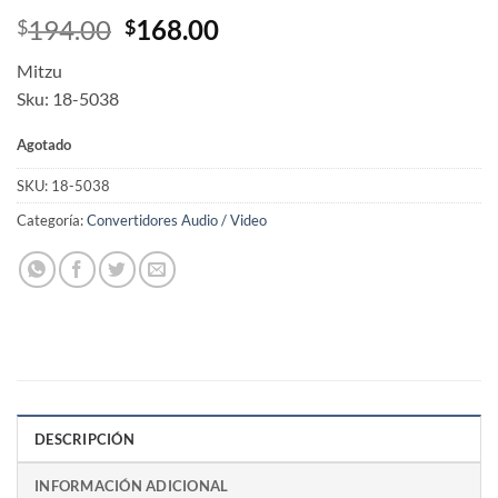
Original
Current
194.00
168.00
$
$
price
price
Mitzu
was:
is:
Sku: 18-5038
$194.00.
$168.00.
Agotado
SKU:
18-5038
Categoría:
Convertidores Audio / Video
DESCRIPCIÓN
INFORMACIÓN ADICIONAL