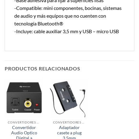
-Base adhesiva para fijar a superficies lisas
-Compatible: mini componentes, bocinas, sistemas
de audio y más equipos que no cuenten con
tecnología Bluetooth®
-Incluye: cable auxiliar 3,5 mm y USB – micro USB
PRODUCTOS RELACIONADOS
CONVERTIDORES AUDIO / VIDEO
CONVERTIDORES AUDIO / VIDEO
Convertidor
Adaptador
Audio Optico
casete a plug
Digital a
3.5mm