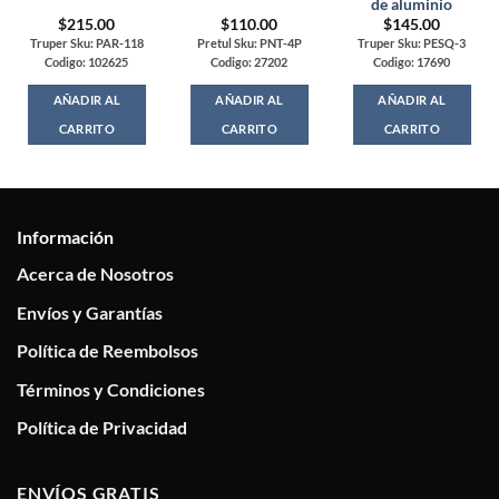
de aluminio
$
215.00
$
110.00
$
145.00
Truper Sku: PAR-118
Pretul Sku: PNT-4P
Truper Sku: PESQ-3
Codigo: 102625
Codigo: 27202
Codigo: 17690
AÑADIR AL
AÑADIR AL
AÑADIR AL
CARRITO
CARRITO
CARRITO
Información
Acerca de Nosotros
Envíos y Garantías
Política de Reembolsos
Términos y Condiciones
Política de Privacidad
ENVÍOS GRATIS