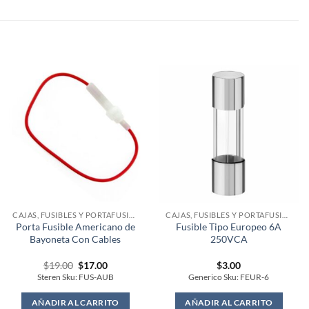
CAJAS, FUSIBLES Y PORTAFUSIBLES
CAJAS, FUSIBLES Y PORTAFUSIBLES
Porta Fusible Americano de
Fusible Tipo Europeo 6A
Bayoneta Con Cables
250VCA
Original
Current
$
19.00
$
17.00
$
3.00
price
price
Steren Sku: FUS-AUB
Generico Sku: FEUR-6
was:
is:
$19.00.
$17.00.
AÑADIR AL CARRITO
AÑADIR AL CARRITO