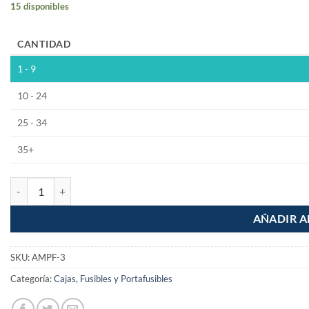
15 disponibles
CANTIDAD
1 - 9
10 - 24
25 - 34
35+
Porta fusible de cartucho tipo Americano cantidad
AÑADIR A
SKU:
AMPF-3
Categoría:
Cajas, Fusibles y Portafusibles