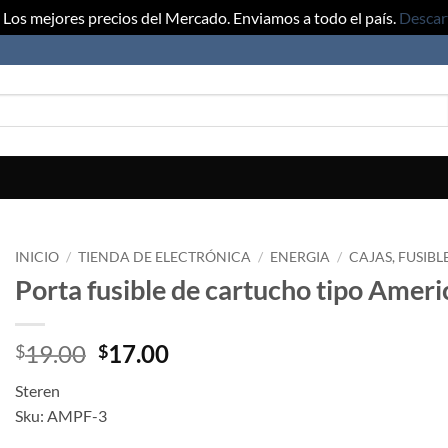
Los mejores precios del Mercado. Enviamos a todo el país.
Descar
INICIO
/
TIENDA DE ELECTRÓNICA
/
ENERGIA
/
CAJAS, FUSIBL
Porta fusible de cartucho tipo Amer
19.00
17.00
$
$
Steren
Sku: AMPF-3