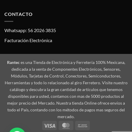
CONTACTO
Whatsapp: 56 2026 3835
Facturación Electrónica
Rantec
es una Tienda de Electrónica y Ferretería 100% Mexicana,
dedicada a la venta de Componentes Electrónicos, Sensores,
Módulos, Tarjetas de Control, Conectores, Semiconductores,
Herramientas y todo lo relacionado al giro Ferretero. Visite nuestro
catálogo y descubra la gran cantidad de artículos que tenemos
disponibles para usted, contamos con mas de 5000 productos al
mejor precio del Mercado. Nuestra tienda Online ofrece envíos a
todo el País, contando con los métodos de pagos mas seguros del
mercado.
Visa
MasterCard
Bank
Transfer