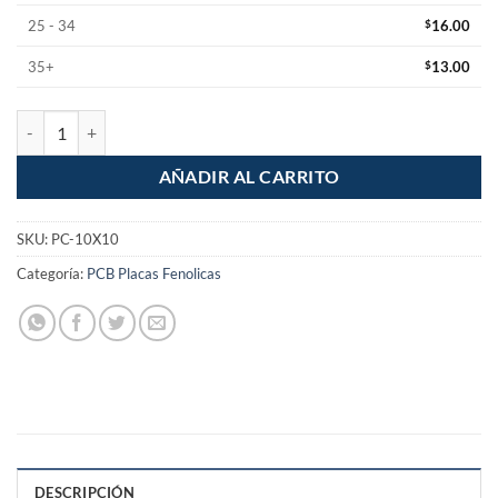
25 - 34
$
16.00
35+
$
13.00
Placa fenolica una cara, de 10 x 10 cm cantidad
AÑADIR AL CARRITO
SKU:
PC-10X10
Categoría:
PCB Placas Fenolicas
DESCRIPCIÓN