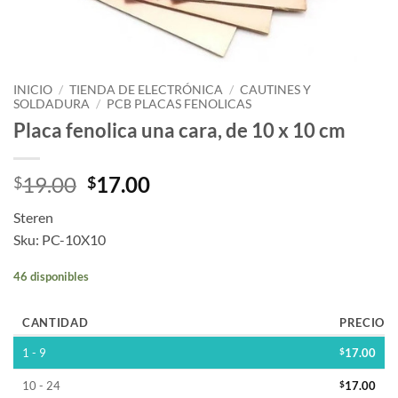
INICIO
/
TIENDA DE ELECTRÓNICA
/
CAUTINES Y
SOLDADURA
/
PCB PLACAS FENOLICAS
Placa fenolica una cara, de 10 x 10 cm
19.00
17.00
$
$
Steren
Sku: PC-10X10
46 disponibles
CANTIDAD
PRECIO
1 - 9
$
17.00
10 - 24
$
17.00