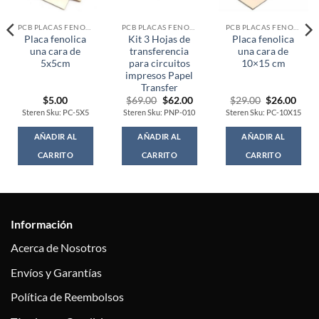
PCB PLACAS FENOLICAS
PCB PLACAS FENOLICAS
PCB PLACAS FENOLICAS
Placa fenolica
Kit 3 Hojas de
Placa fenolica
una cara de
transferencia
una cara de
5x5cm
para circuitos
10×15 cm
impresos Papel
Transfer
Original
Current
Original
Curr
$
5.00
$
69.00
$
62.00
$
29.00
$
26.00
price
price
price
price
Steren Sku: PC-5X5
Steren Sku: PNP-010
Steren Sku: PC-10X15
was:
is:
was:
is:
$69.00.
$62.00.
$29.00.
$26.
AÑADIR AL
AÑADIR AL
AÑADIR AL
CARRITO
CARRITO
CARRITO
Información
Acerca de Nosotros
Envíos y Garantías
Política de Reembolsos