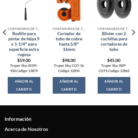
CORTADORES DE TUBO
CORTADORES DE TUBO
CORTADORES DE TUBO
Rodillo para
Cortador de
Blister con 2
pintar de felpa 9
tubo de cobre
cuchillas para
x 1-1/4″ para
hasta 5/8″
cortadores de
superficie extra
16mm
tubo
rugosa
$
59.00
$
98.00
$
45.00
Truper Sku: ROPI-
Truper Sku: COT-16
Truper Sku: REP-
930 Codigo: 13879
Codigo: 12850
COTS Codigo: 12862
AÑADIR AL
AÑADIR AL
AÑADIR AL
CARRITO
CARRITO
CARRITO
Información
Acerca de Nosotros