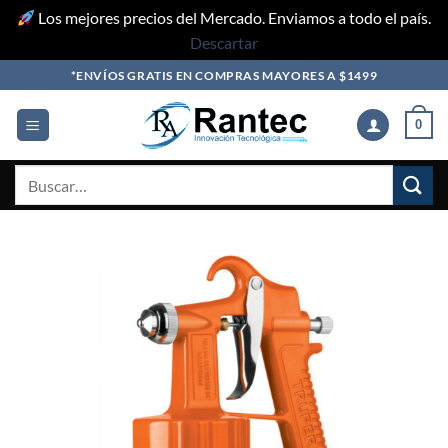
Los mejores precios del Mercado. Enviamos a todo el país.
Descartar
Skip
*ENVÍOS GRATIS EN COMPRAS MAYORES A $1499
to
content
0
Buscar
por: