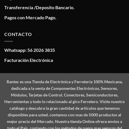
Transferencia /Deposito Bancario.
Pagos con Mercado Pago.
CONTACTO
Whatsapp: 56 2026 3835
Facturación Electrónica
Rantec
es una Tienda de Electrónica y Ferretería 100% Mexicana,
dedicada a la venta de Componentes Electrónicos, Sensores,
Módulos, Tarjetas de Control, Conectores, Semiconductores,
Herramientas y todo lo relacionado al giro Ferretero. Visite nuestro
catálogo y descubra la gran cantidad de artículos que tenemos
disponibles para usted, contamos con mas de 5000 productos al
mejor precio del Mercado. Nuestra tienda Online ofrece envíos a
todo el País, contando con los métodos de pagos mas seguros del