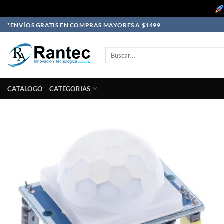
Skip
*ENVÍOS GRATIS EN COMPRAS MAYORES A $1499
to
content
Buscar
por:
CATALOGO
CATEGORIAS