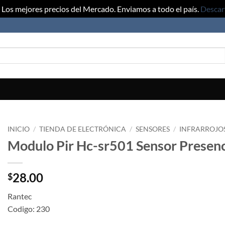
Los mejores precios del Mercado. Enviamos a todo el país.
Descar
INICIO
/
TIENDA DE ELECTRÓNICA
/
SENSORES
/
INFRARROJOS
Modulo Pir Hc-sr501 Sensor Presenc
28.00
$
Rantec
Codigo: 230