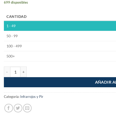
699 disponibles
CANTIDAD
1 - 49
50 - 99
100 - 499
500+
Modulo Pir Hc-sr501 Sensor Presencia Movimiento Infrarrojo Azul c
AÑADIR A
Categoría:
Infrarrojos y Pir