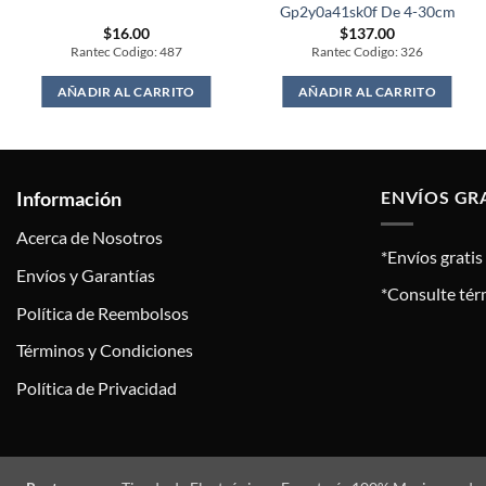
Gp2y0a41sk0f De 4-30cm
$
16.00
$
137.00
Rantec Codigo: 487
Rantec Codigo: 326
AÑADIR AL CARRITO
AÑADIR AL CARRITO
Información
ENVÍOS GR
Acerca de Nosotros
*Envíos grati
Envíos y Garantías
*Consulte tér
Política de Reembolsos
Términos y Condiciones
Política de Privacidad