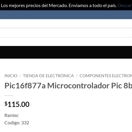
Los mejores precios del Mercado. Enviamos a todo el país.
Descar
INICIO
/
TIENDA DE ELECTRÓNICA
/
COMPONENTES ELECTRO
Pic16f877a Microcontrolador Pic 8b
115.00
$
Rantec
Codigo: 332