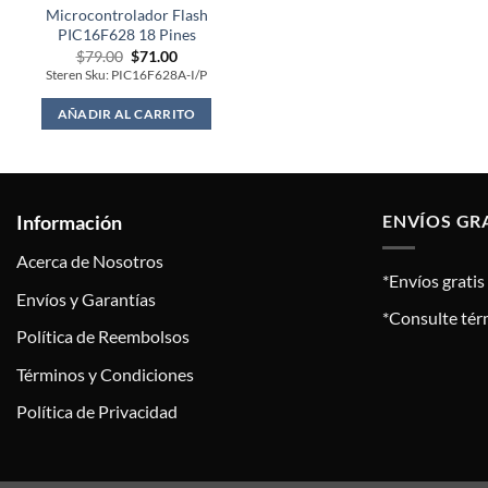
Microcontrolador Flash
PIC16F628 18 Pines
Original
Current
$
79.00
$
71.00
price
price
Steren Sku: PIC16F628A-I/P
was:
is:
$79.00.
$71.00.
AÑADIR AL CARRITO
Información
ENVÍOS GR
Acerca de Nosotros
*Envíos grati
Envíos y Garantías
*Consulte tér
Política de Reembolsos
Términos y Condiciones
Política de Privacidad