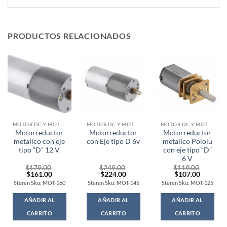
PRODUCTOS RELACIONADOS
MOTOR DC Y MOTORREDUCTORES
MOTOR DC Y MOTORREDUCTORES
MOTOR DC Y MOTORREDUCTORES
Motorreductor
Motorreductor
Motorreductor
metalico con eje
con Eje tipo D 6v
metalico Pololu
tipo “D” 12 V
con eje tipo “D”
6 V
$
179.00
$
249.00
$
119.00
Original
Current
Original
Current
Original
Current
$
161.00
$
224.00
$
107.00
price
price
price
price
price
price
Steren Sku: MOT-160
Steren Sku: MOT-145
Steren Sku: MOT-125
was:
is:
was:
is:
was:
is:
$179.00.
$161.00.
$249.00.
$224.00.
$119.00.
$107.00
AÑADIR AL
AÑADIR AL
AÑADIR AL
CARRITO
CARRITO
CARRITO