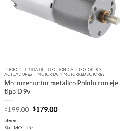
INICIO
/
TIENDA DE ELECTRÓNICA
/
MOTORES Y
ACTUADORES
/
MOTOR DC Y MOTORREDUCTORES
Motorreductor metalico Pololu con eje
tipo D 9v
Original
Current
199.00
179.00
$
$
price
price
Steren
was:
is:
Sku: MOT-155
$199.00.
$179.00.