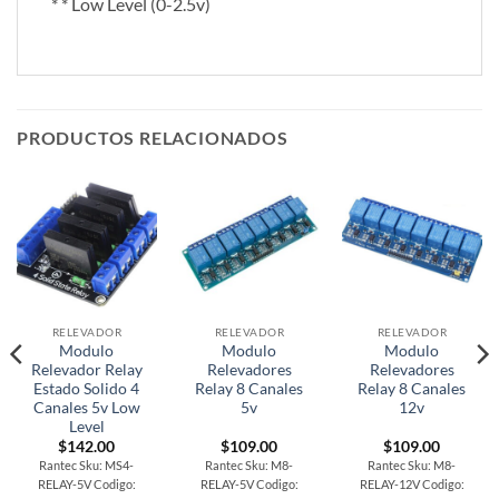
* * Low Level (0-2.5v)
PRODUCTOS RELACIONADOS
RELEVADOR
RELEVADOR
RELEVADOR
Modulo
Modulo
Modulo
Relevador Relay
Relevadores
Relevadores
Estado Solido 4
Relay 8 Canales
Relay 8 Canales
Canales 5v Low
5v
12v
Level
$
142.00
$
109.00
$
109.00
Rantec Sku: MS4-
Rantec Sku: M8-
Rantec Sku: M8-
RELAY-5V Codigo:
RELAY-5V Codigo:
RELAY-12V Codigo: