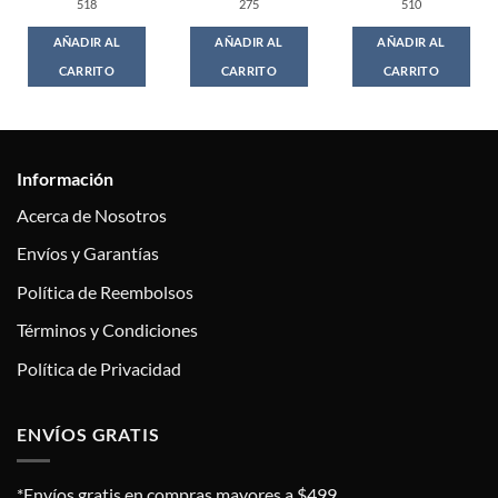
518
275
510
AÑADIR AL
AÑADIR AL
AÑADIR AL
CARRITO
CARRITO
CARRITO
Información
Acerca de Nosotros
Envíos y Garantías
Política de Reembolsos
Términos y Condiciones
Política de Privacidad
ENVÍOS GRATIS
*Envíos gratis en compras mayores a $499.