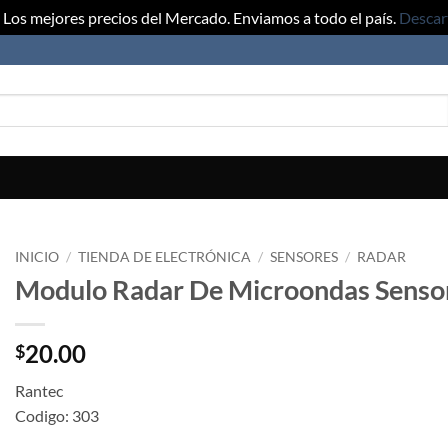
Los mejores precios del Mercado. Enviamos a todo el país.
Descar
INICIO
/
TIENDA DE ELECTRÓNICA
/
SENSORES
/
RADAR
Modulo Radar De Microondas Senso
20.00
$
Rantec
Codigo: 303