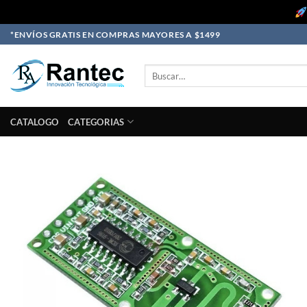
Skip
*ENVÍOS GRATIS EN COMPRAS MAYORES A $1499
to
content
Buscar
por:
CATALOGO
CATEGORIAS