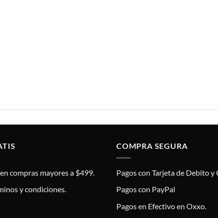
ATIS
COMPRA SEGURA
s en compras mayores a $499.
Pagos con Tarjeta de Debito y 
minos y condiciones.
Pagos con PayPal
Pagos en Efectivo en Oxxo.