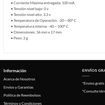
• Corriente Máxima entregada: 100 mA
• Tensión nivel bajo: 0 v
• Tensión nivel alto: 3.3 v
• Temperatura de Operación: -20 ~ 80° C
• Temperatura interna: -40 ~ 100° C
• Dimensiones: 36 mm x 17 mm
• Peso: 2 g
Información
ENVÍOS GR
Acerca de Nosotros
*Envíos grati
Envíos y Garantías
*Consulte tér
Política de Reembolsos
Términos y Condiciones