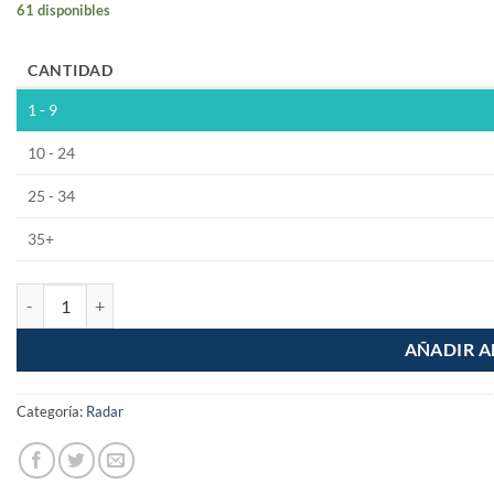
61 disponibles
CANTIDAD
1 - 9
10 - 24
25 - 34
35+
Modulo Radar De Microondas Sensor De Presencia Rcwl-0516 cantid
AÑADIR A
Categoría:
Radar