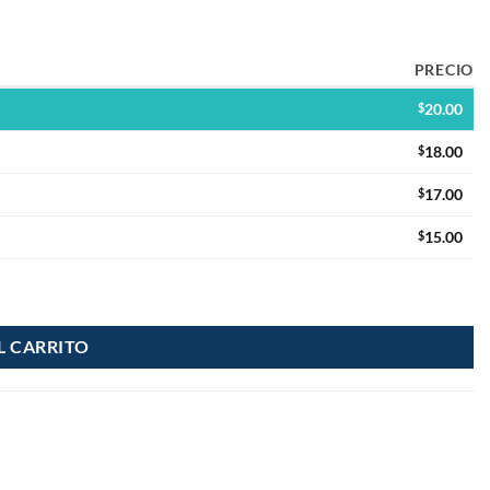
PRECIO
$
20.00
$
18.00
$
17.00
$
15.00
ad
L CARRITO