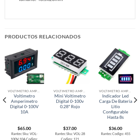
PRODUCTOS RELACIONADOS
VOLTIMETRO AMPERIMETROS INDICADORES
VOLTIMETRO AMPERIMETROS INDICADORES
VOLTIMETRO AMPERIMETROS INDICADORES
Voltimetro
Mini Voltimetro
Indicador Led
Amperimetro
Digital 0-100v
Carga De Bateria
Digital 0-100V
0.28″ Rojo
Litio
10A
Configurable
Hasta 8s
$
65.00
$
37.00
$
36.00
Rantec Sku: VOL-
Rantec Sku: VOL-28
Rantec Codigo: 455
100V-10A Codigo:
Codigo: 121