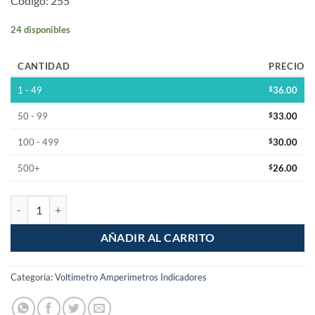
Codigo: 255
24 disponibles
CANTIDAD
PRECIO
1 - 49
$
36.00
50 - 99
$
33.00
100 - 499
$
30.00
500+
$
26.00
Modulo Indicador Led Carga De Bateria Litio 18650 *2S cantidad
AÑADIR AL CARRITO
Categoría:
Voltimetro Amperimetros Indicadores