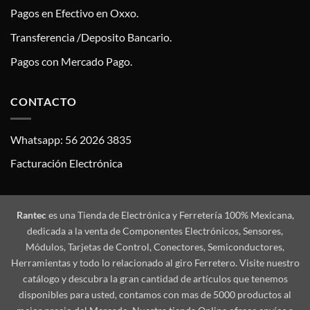
Pagos en Efectivo en Oxxo.
Transferencia /Deposito Bancario.
Pagos con Mercado Pago.
CONTACTO
Whatsapp: 56 2026 3835
Facturación Electrónica
Rantec
es una Tienda de Electrónica y Ferretería 100% Mexicana,
dedicada a la venta de Componentes Electrónicos, Sensores,
Módulos, Tarjetas de Control, Conectores, Semiconductores,
Herramientas y todo lo relacionado al giro Ferretero. Visite nuestro
catálogo y descubra la gran cantidad de artículos que tenemos
disponibles para usted, contamos con mas de 5000 productos al