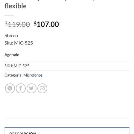
flexible
Original
Current
119.00
107.00
$
$
price
price
Steren
was:
is:
Sku: MIC-525
$119.00.
$107.00.
Agotado
SKU:
MIC-525
Categoría:
Microfonos