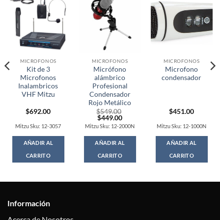
MICROFONOS
MICROFONOS
MICROFONOS
Kit de 3
Micrófono
Microfono
Microfonos
alámbrico
condensador
Inalambricos
Profesional
VHF Mitzu
Condensador
Rojo Metálico
$
692.00
$
549.00
$
451.00
Original
Current
$
449.00
price
price
Mitzu Sku: 12-3057
Mitzu Sku: 12-2000N
Mitzu Sku: 12-1000N
was:
is:
$549.00.
$449.00.
AÑADIR AL
AÑADIR AL
AÑADIR AL
CARRITO
CARRITO
CARRITO
Información
Acerca de Nosotros