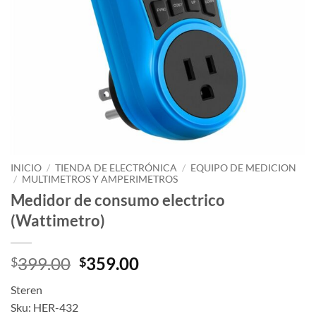
INICIO
/
TIENDA DE ELECTRÓNICA
/
EQUIPO DE MEDICION
/
MULTIMETROS Y AMPERIMETROS
Medidor de consumo electrico
(Wattimetro)
Original
Current
399.00
359.00
$
$
price
price
Steren
was:
is:
Sku: HER-432
$399.00.
$359.00.