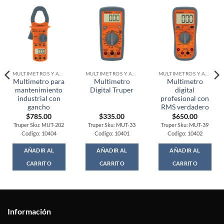
MULTIMETROS Y AMPERIMETROS
MULTIMETROS Y AMPERIMETROS
MULTIMETROS Y AMPERIMETROS
Multimetro para
Multimetro
Multimetro
mantenimiento
Digital Truper
digital
industrial con
profesional con
gancho
RMS verdadero
$
785.00
$
335.00
$
650.00
Truper Sku: MUT-202
Truper Sku: MUT-33
Truper Sku: MUT-39
Codigo: 10404
Codigo: 10401
Codigo: 10402
AÑADIR AL
AÑADIR AL
AÑADIR AL
CARRITO
CARRITO
CARRITO
Información