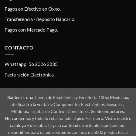
Pagos en Efectivo en Oxxo.
Transferencia /Deposito Bancario.
Pagos con Mercado Pago.
CONTACTO
Whatsapp: 56 2026 3835
Facturación Electrónica
Rantec
es una Tienda de Electrónica y Ferretería 100% Mexicana,
dedicada a la venta de Componentes Electrónicos, Sensores,
Módulos, Tarjetas de Control, Conectores, Semiconductores,
Herramientas y todo lo relacionado al giro Ferretero. Visite nuestro
catálogo y descubra la gran cantidad de artículos que tenemos
disponibles para usted, contamos con mas de 5000 productos al