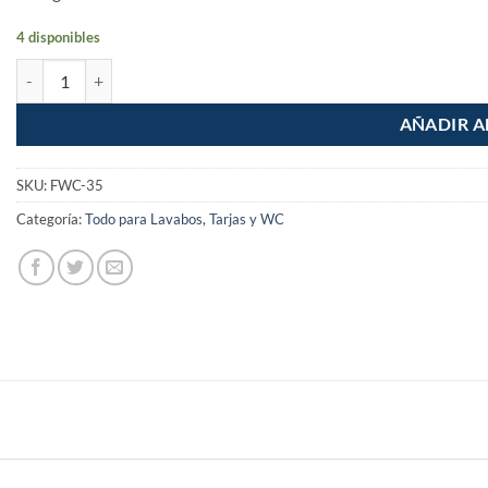
4 disponibles
Manguera WC de 35cm de 1/2" x 7/8" cantidad
AÑADIR A
SKU:
FWC-35
Categoría:
Todo para Lavabos, Tarjas y WC