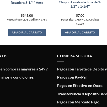
Chupon Lavabo de hule de 1-
Regadera 3-1/4″ Aero
1/2″ a 1-1/4″
$
345.00
$
7.00
Foset Sku: R-201 Codigo: 45789
Foset Sku: CHU-4032 Codigo:
49625
AÑADIR AL CARRITO
AÑADIR AL CARRITO
ATIS
COMPRA SEGURA
s en compras mayores a $499.
Pagos con Tarjeta de Debito y
minos y condiciones.
Pagos con PayPal
Pagos en Efectivo en Oxxo.
Transferencia /Deposito Banc
Pagos con Mercado Pago.