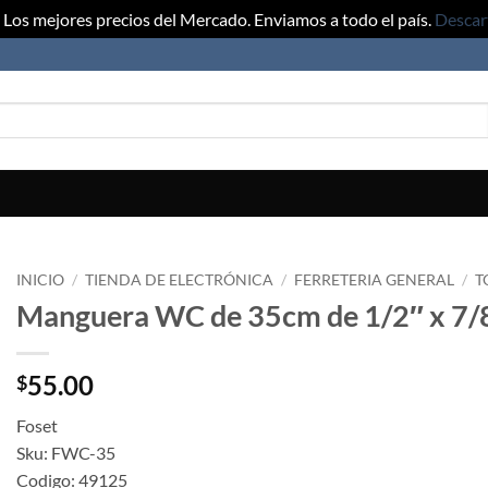
Los mejores precios del Mercado. Enviamos a todo el país.
Descar
INICIO
/
TIENDA DE ELECTRÓNICA
/
FERRETERIA GENERAL
/
T
Manguera WC de 35cm de 1/2″ x 7/
55.00
$
Foset
Sku: FWC-35
Codigo: 49125