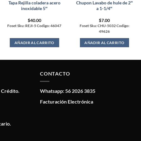
Tapa Rejilla coladera acero
Chupon Lavabo de hule de 2″
inoxidable 5″
a 1-1/4″
$
40.00
$
7.00
Foset Sku: REJI-5 Codigo: 46047
Foset Sku: CHU-5032 Codigo:
49626
AÑADIR AL CARRITO
AÑADIR AL CARRITO
CONTACTO
 Crédito.
Whatsapp: 56 2026 3835
Facturación Electrónica
ario.