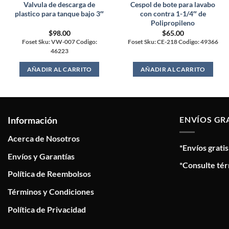
Valvula de descarga de
Cespol de bote para lavabo
plastico para tanque bajo 3″
con contra 1-1/4″ de
Polipropileno
$
98.00
$
65.00
Foset Sku: VW-007 Codigo:
Foset Sku: CE-218 Codigo: 49366
46223
AÑADIR AL CARRITO
AÑADIR AL CARRITO
Información
ENVÍOS GR
Acerca de Nosotros
*Envíos grati
Envíos y Garantías
*Consulte tér
Política de Reembolsos
Términos y Condiciones
Política de Privacidad