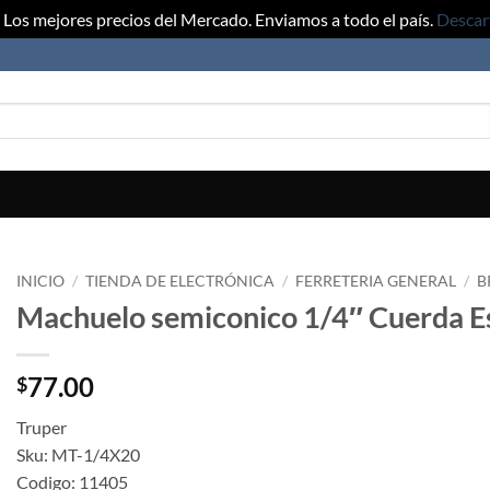
Los mejores precios del Mercado. Enviamos a todo el país.
Descar
INICIO
/
TIENDA DE ELECTRÓNICA
/
FERRETERIA GENERAL
/
B
Machuelo semiconico 1/4″ Cuerda E
77.00
$
Truper
Sku: MT-1/4X20
Codigo: 11405