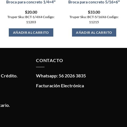
Broca para concreto 1/4×4″
Broca para concreto 5/16×6″
$
20.00
$
33.00
Truper Sku: BCT-1/4X4 Codigo:
Truper Sku: BCT-5/16X6 Codigo:
11203
11215
AÑADIR AL CARRITO
AÑADIR AL CARRITO
CONTACTO
 Crédito.
Whatsapp: 56 2026 3835
Facturación Electrónica
ario.