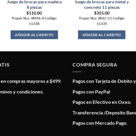
Juego de brocas para madera
Juego de brocas para metal y
8 piezas
concreto 11 piezas
$
110.00
$
355.00
Truper Sku: JBMA-8 Codigo:
Truper Sku: JBAC-11 Codigo:
11338
11335
AÑADIR AL CARRITO
AÑADIR AL CARRITO
ATIS
COMPRA SEGURA
s en compras mayores a $499.
Pagos con Tarjeta de Debito y
minos y condiciones.
Pagos con PayPal
Pagos en Efectivo en Oxxo.
Transferencia /Deposito Banc
Pagos con Mercado Pago.