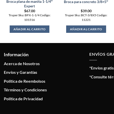
Broca plana de manita 1-1/4″
Broca para concreto 3/8×5″
Expert
$
67.00
$
39.00
Truper Sku: BPX-1-1/4 Codigo:
Truper Sku: BCT-3/8X5 Codigo:
101516
11221
AÑADIR AL CARRITO
AÑADIR AL CARRITO
Información
ENVÍOS GR
Acerca de Nosotros
*Envíos grati
Envíos y Garantías
*Consulte tér
Política de Reembolsos
Términos y Condiciones
Política de Privacidad