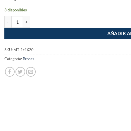
3 disponibles
Machuelo semiconico 1/4" Cuerda Estandar Gruesa cantidad
AÑADIR A
SKU:
MT-1/4X20
Categoría:
Brocas