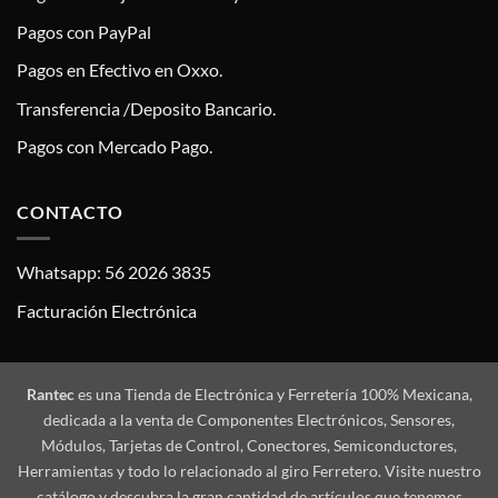
Pagos con PayPal
Pagos en Efectivo en Oxxo.
Transferencia /Deposito Bancario.
Pagos con Mercado Pago.
CONTACTO
Whatsapp: 56 2026 3835
Facturación Electrónica
Rantec
es una Tienda de Electrónica y Ferretería 100% Mexicana,
dedicada a la venta de Componentes Electrónicos, Sensores,
Módulos, Tarjetas de Control, Conectores, Semiconductores,
Herramientas y todo lo relacionado al giro Ferretero. Visite nuestro
catálogo y descubra la gran cantidad de artículos que tenemos