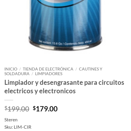
INICIO
/
TIENDA DE ELECTRÓNICA
/
CAUTINES Y
SOLDADURA
/
LIMPIADORES
Limpiador y desengrasante para circuitos
electricos y electronicos
Original
Current
199.00
179.00
$
$
price
price
Steren
was:
is:
Sku: LIM-CIR
$199.00.
$179.00.