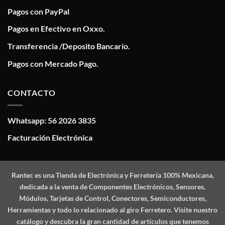
Pagos con PayPal
Pagos en Efectivo en Oxxo.
Transferencia /Deposito Bancario.
Pagos con Mercado Pago.
CONTACTO
Whatsapp: 56 2026 3835
Facturación Electrónica
Rantec
es una Tienda de Electrónica y Ferretería 100% Mexicana,
dedicada a la venta de Componentes Electrónicos, Sensores,
Módulos, Tarjetas de Control, Conectores, Semiconductores,
Herramientas y todo lo relacionado al giro Ferretero. Visite nuestro
catálogo y descubra la gran cantidad de artículos que tenemos