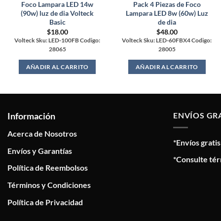
Foco Lampara LED 14w
Pack 4 Piezas de Foco
(90w) luz de dia Volteck
Lampara LED 8w (60w) Luz
Basic
de dia
$
18.00
$
48.00
Volteck Sku: LED-100FB Codigo:
Volteck Sku: LED-60FBX4 Codigo:
28065
28005
AÑADIR AL CARRITO
AÑADIR AL CARRITO
Información
ENVÍOS GR
Acerca de Nosotros
*Envíos grati
Envíos y Garantías
*Consulte tér
Política de Reembolsos
Términos y Condiciones
Política de Privacidad