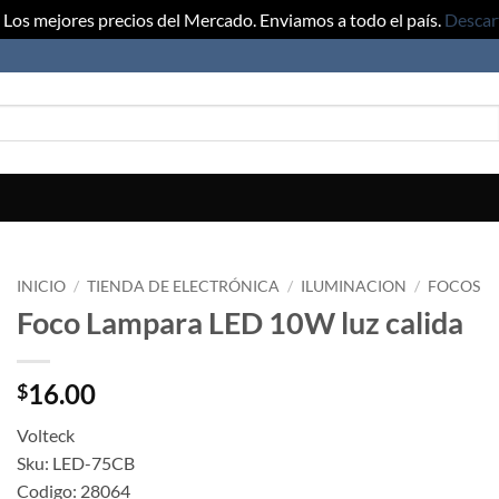
Los mejores precios del Mercado. Enviamos a todo el país.
Descar
INICIO
/
TIENDA DE ELECTRÓNICA
/
ILUMINACION
/
FOCOS
Foco Lampara LED 10W luz calida
16.00
$
Volteck
Sku: LED-75CB
Codigo: 28064