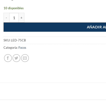
10 disponibles
Foco Lampara LED 10W luz calida cantidad
AÑADIR A
SKU:
LED-75CB
Categoría:
Focos