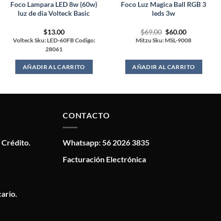
Foco Lampara LED 8w (60w)
Foco Luz Magica Ball RGB 3
luz de dia Volteck Basic
leds 3w
Original
Current
$
13.00
$
69.00
$
60.00
price
price
Volteck Sku: LED-60FB Codigo:
Mitzu Sku: MSL-9008
was:
is:
28061
$69.00.
$60.00.
AÑADIR AL CARRITO
AÑADIR AL CARRITO
CONTACTO
 Crédito.
Whatsapp: 56 2026 3835
Facturación Electrónica
ario.