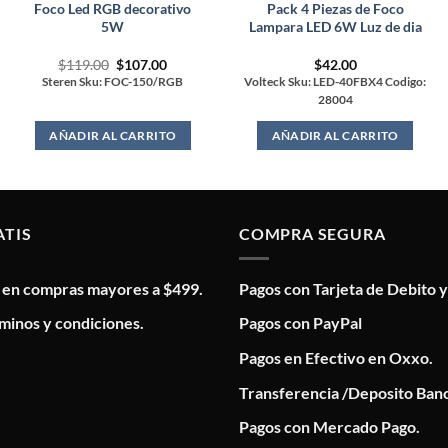
Foco Led RGB decorativo
Pack 4 Piezas de Foco
5W
Lampara LED 6W Luz de dia
Original
Current
$
119.00
$
107.00
$
42.00
price
price
Steren Sku: FOC-150/RGB
Volteck Sku: LED-40FBX4 Codigo:
was:
is:
28004
$119.00.
$107.00.
AÑADIR AL CARRITO
AÑADIR AL CARRITO
ATIS
COMPRA SEGURA
s en compras mayores a $499.
Pagos con Tarjeta de Debito y
minos y condiciones.
Pagos con PayPal
Pagos en Efectivo en Oxxo.
Transferencia /Deposito Banc
Pagos con Mercado Pago.