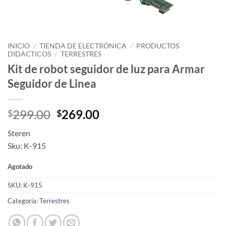
INICIO
/
TIENDA DE ELECTRÓNICA
/
PRODUCTOS
DIDACTICOS
/
TERRESTRES
Kit de robot seguidor de luz para Armar
Seguidor de Linea
Original
Current
299.00
269.00
$
$
price
price
Steren
was:
is:
Sku: K-915
$299.00.
$269.00.
Agotado
SKU:
K-915
Categoría:
Terrestres