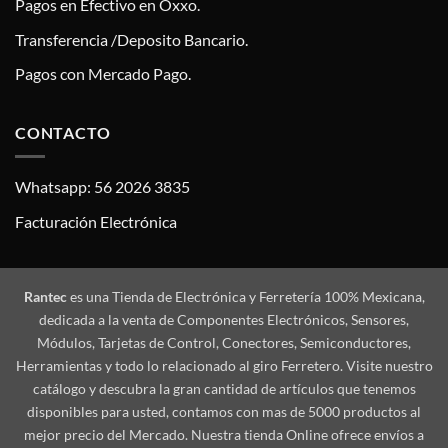
Pagos en Efectivo en Oxxo.
Transferencia /Deposito Bancario.
Pagos con Mercado Pago.
CONTACTO
Whatsapp: 56 2026 3835
Facturación Electrónica
Rantec
es una Tienda de Electrónica y Ferretería 100% Mexicana,
dedicada a la venta de Componentes Electrónicos, Sensores,
Módulos, Tarjetas de Control, Conectores, Semiconductores,
Herramientas y todo lo relacionado al giro Ferretero. Visite nuestro
catálogo y descubra la gran cantidad de artículos que tenemos
disponibles para usted, contamos con mas de 5000 productos al
mejor precio del Mercado. Nuestra tienda Online ofrece envíos a