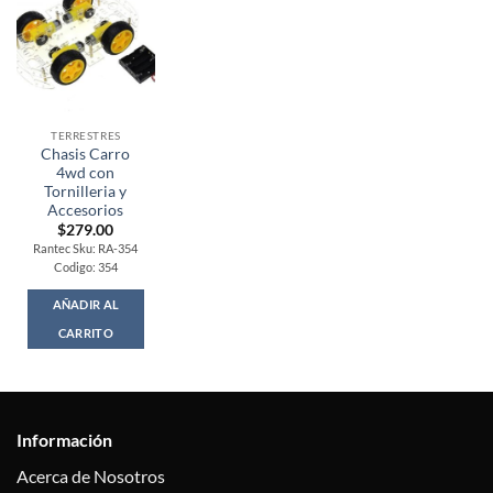
TERRESTRES
Chasis Carro
4wd con
Tornilleria y
Accesorios
$
279.00
Rantec Sku: RA-354
Codigo: 354
AÑADIR AL
CARRITO
Información
Acerca de Nosotros