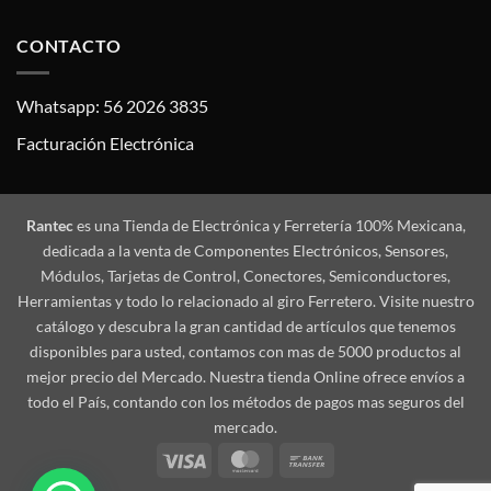
CONTACTO
Whatsapp: 56 2026 3835
Facturación Electrónica
Rantec
es una Tienda de Electrónica y Ferretería 100% Mexicana,
dedicada a la venta de Componentes Electrónicos, Sensores,
Módulos, Tarjetas de Control, Conectores, Semiconductores,
Herramientas y todo lo relacionado al giro Ferretero. Visite nuestro
catálogo y descubra la gran cantidad de artículos que tenemos
disponibles para usted, contamos con mas de 5000 productos al
mejor precio del Mercado. Nuestra tienda Online ofrece envíos a
todo el País, contando con los métodos de pagos mas seguros del
mercado.
Visa
MasterCard
Bank
Transfer