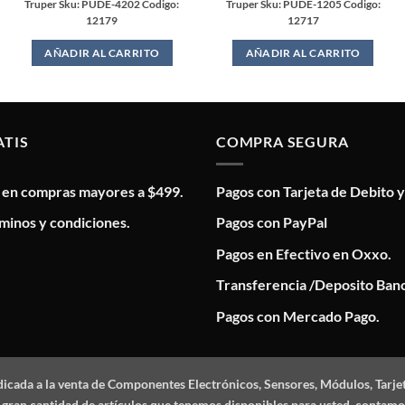
Truper Sku: PUDE-4202 Codigo:
Truper Sku: PUDE-1205 Codigo:
12179
12717
AÑADIR AL CARRITO
AÑADIR AL CARRITO
ATIS
COMPRA SEGURA
s en compras mayores a $499.
Pagos con Tarjeta de Debito y
minos y condiciones.
Pagos con PayPal
Pagos en Efectivo en Oxxo.
Transferencia /Deposito Banc
Pagos con Mercado Pago.
dicada a la venta de Componentes Electrónicos, Sensores, Módulos, Tarje
 la gran cantidad de artículos que tenemos disponibles para usted, conta