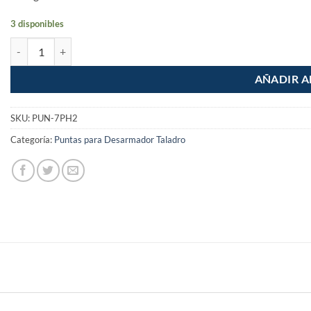
3 disponibles
Pack de 7 puntas Cruz Phillips combinadas Largo de 2" cantidad
AÑADIR A
SKU:
PUN-7PH2
Categoría:
Puntas para Desarmador Taladro