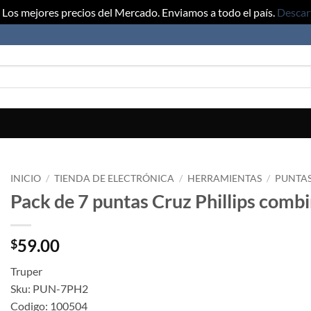
Los mejores precios del Mercado. Enviamos a todo el país.
Descar
INICIO
/
TIENDA DE ELECTRÓNICA
/
HERRAMIENTAS
/
PUNTA
Pack de 7 puntas Cruz Phillips comb
59.00
$
Truper
Sku: PUN-7PH2
Codigo: 100504