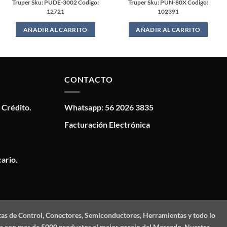
Truper Sku: PUDE-3002 Codigo:
Truper Sku: PUN-80X Codigo:
12721
102391
AÑADIR AL CARRITO
AÑADIR AL CARRITO
CONTACTO
 Crédito.
Whatsapp: 56 2026 3835
Facturación Electrónica
ario.
tas de Control, Conectores, Semiconductores, Herramientas y todo lo
mos con mas de 5000 productos al mejor precio del Mercado. Nuestra