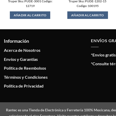
Truper Sku: PUDE-3001 Codigo:
Truper Sku: PUDE-1202-15
12719
Codigo: 100195
AÑADIR AL CARRITO
AÑADIR AL CARRITO
Información
ENVÍOS GR
Acerca de Nosotros
*Envíos grati
Envíos y Garantías
*Consulte tér
Política de Reembolsos
Términos y Condiciones
Política de Privacidad
Rantec
es una Tienda de Electrónica y Ferretería 100% Mexicana, de
relacionado al giro Ferretero. Visite nuestro catálogo y descubra