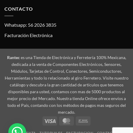
CONTACTO
Whatsapp: 56 2026 3835
Facturación Electrónica
Rantec
es una Tienda de Electrónica y Ferretería 100% Mexicana,
dedicada a la venta de Componentes Electrónicos, Sensores,
Módulos, Tarjetas de Control, Conectores, Semiconductores,
Herramientas y todo lo relacionado al giro Ferretero. Visite nuestro
catálogo y descubra la gran cantidad de artículos que tenemos
disponibles para usted, contamos con mas de 5000 productos al
mejor precio del Mercado. Nuestra tienda Online ofrece envíos a
todo el País, contando con los métodos de pagos mas seguros del
mercado.
Visa
MasterCard
Bank
Transfer
MI CUENTA
TUTORIALES
FACTURACION
CONTACTO