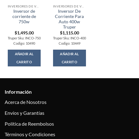
INVERSORES DE VOLTAJE
INVERSORES DE VOLTAJE
Inversor de
Inversor De
corriente de
Corriente Para
750w
Auto 400w
Truper
$
1,495.00
$
1,115.00
Truper Sku: INCO-750
Truper Sku: INCO-400
Codigo: 10490
Codigo: 10449
AÑADIR AL
AÑADIR AL
CARRITO
CARRITO
Información
Acerca de Nosotros
Envíos y Garantías
Política de Reembolsos
Términos y Condiciones