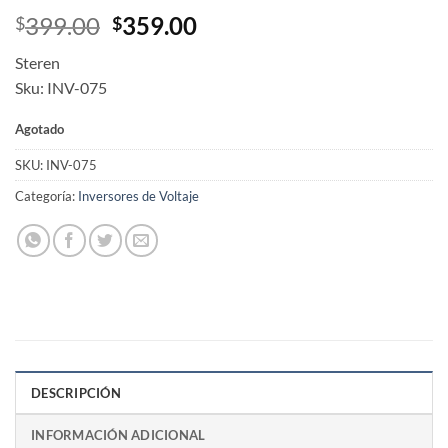
Original
Current
399.00
359.00
$
$
price
price
Steren
was:
is:
Sku: INV-075
$399.00.
$359.00.
Agotado
SKU:
INV-075
Categoría:
Inversores de Voltaje
DESCRIPCIÓN
INFORMACIÓN ADICIONAL