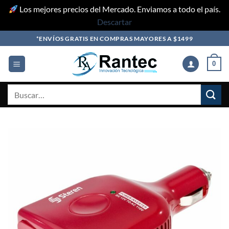
Los mejores precios del Mercado. Enviamos a todo el país.
Descartar
Skip
*ENVÍOS GRATIS EN COMPRAS MAYORES A $1499
to
content
0
Buscar
por: