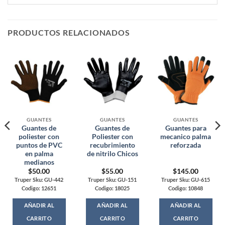
PRODUCTOS RELACIONADOS
GUANTES
GUANTES
GUANTES
Guantes de
Guantes de
Guantes para
poliester con
Poliester con
mecanico palma
puntos de PVC
recubrimiento
reforzada
en palma
de nitrilo Chicos
medianos
$
50.00
$
55.00
$
145.00
Truper Sku: GU-442
Truper Sku: GU-151
Truper Sku: GU-615
Codigo: 12651
Codigo: 18025
Codigo: 10848
AÑADIR AL
AÑADIR AL
AÑADIR AL
CARRITO
CARRITO
CARRITO