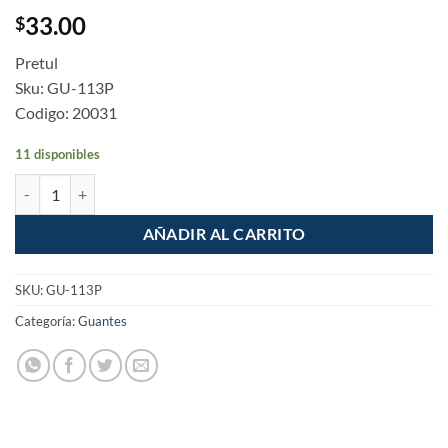
33.00
$
Pretul
Sku: GU-113P
Codigo: 20031
11 disponibles
Guantes Nylon Con Poliuretano Grandes Pretul cantidad
AÑADIR AL CARRITO
SKU:
GU-113P
Categoría:
Guantes