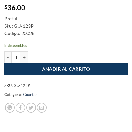
36.00
$
Pretul
Sku: GU-123P
Codigo: 20028
8 disponibles
Guantes de Nylon con Nitrilo en Palma Grandes Pretul cantidad
AÑADIR AL CARRITO
SKU:
GU-123P
Categoría:
Guantes