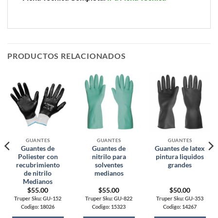
PRODUCTOS RELACIONADOS
GUANTES
GUANTES
GUANTES
Guantes de
Guantes de
Guantes de latex
Poliester con
nitrilo para
pintura liquidos
recubrimiento
solventes
grandes
de nitrilo
medianos
Medianos
$
55.00
$
55.00
$
50.00
Truper Sku: GU-152
Truper Sku: GU-822
Truper Sku: GU-353
Codigo: 18026
Codigo: 15323
Codigo: 14267