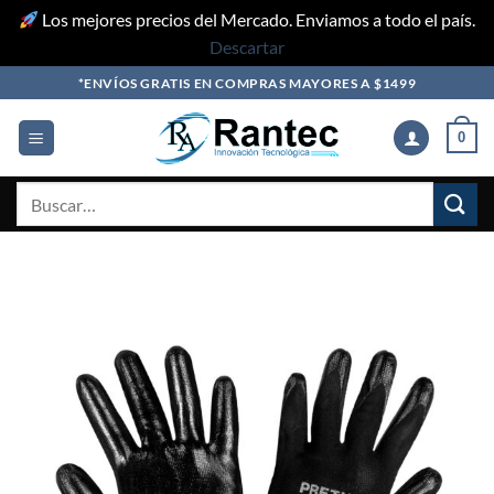
Los mejores precios del Mercado. Enviamos a todo el país.
Descartar
Skip
*ENVÍOS GRATIS EN COMPRAS MAYORES A $1499
to
content
0
Buscar
por: