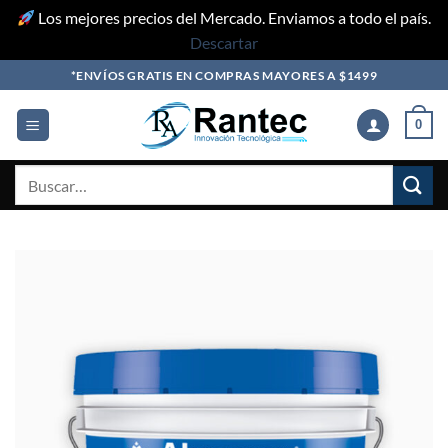
Los mejores precios del Mercado. Enviamos a todo el país.
Descartar
Skip
*ENVÍOS GRATIS EN COMPRAS MAYORES A $1499
to
content
0
Buscar
por: