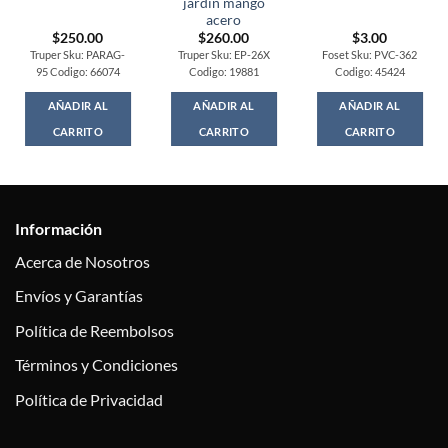
jardin mango
acero
$
250.00
$
260.00
$
3.00
Truper Sku: PARAG-
Truper Sku: EP-26X
Foset Sku: PVC-362
95 Codigo: 66074
Codigo: 19881
Codigo: 45424
AÑADIR AL
AÑADIR AL
AÑADIR AL
CARRITO
CARRITO
CARRITO
Información
Acerca de Nosotros
Envíos y Garantías
Política de Reembolsos
Términos y Condiciones
Política de Privacidad