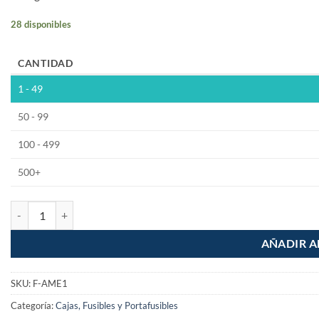
28 disponibles
CANTIDAD
1 - 49
50 - 99
100 - 499
500+
Fusible Tipo Americano 1A 250vca cantidad
AÑADIR A
SKU:
F-AME1
Categoría:
Cajas, Fusibles y Portafusibles