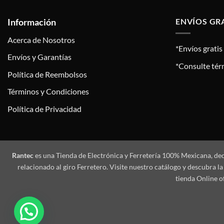
Información
ENVÍOS GR
Acerca de Nosotros
*Envíos grati
Envíos y Garantías
*Consulte tér
Política de Reembolsos
Términos y Condiciones
Política de Privacidad
Rantec
es una Tienda de Electrónica y Ferretería 100% Mexicana, de
relacionado al giro Ferretero. Visite nuestro catálogo y descubra
tienda Online o