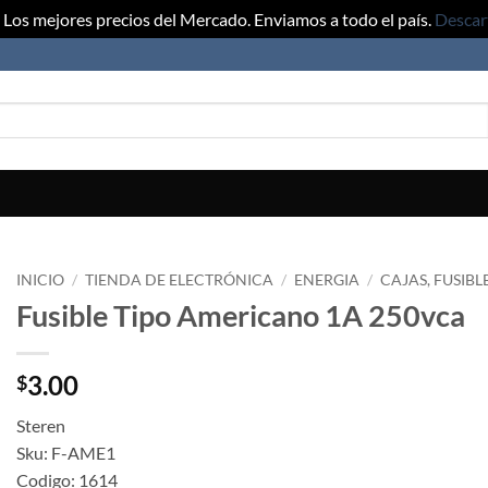
Los mejores precios del Mercado. Enviamos a todo el país.
Descar
INICIO
/
TIENDA DE ELECTRÓNICA
/
ENERGIA
/
CAJAS, FUSIBL
Fusible Tipo Americano 1A 250vca
3.00
$
Steren
Sku: F-AME1
Codigo: 1614