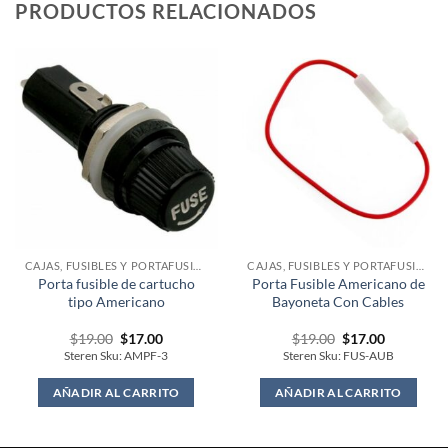
PRODUCTOS RELACIONADOS
CAJAS, FUSIBLES Y PORTAFUSIBLES
CAJAS, FUSIBLES Y PORTAFUSIBLES
Porta fusible de cartucho
Porta Fusible Americano de
tipo Americano
Bayoneta Con Cables
Original
Current
Original
Current
$
19.00
$
17.00
$
19.00
$
17.00
price
price
price
price
Steren Sku: AMPF-3
Steren Sku: FUS-AUB
was:
is:
was:
is:
$19.00.
$17.00.
$19.00.
$17.00.
AÑADIR AL CARRITO
AÑADIR AL CARRITO