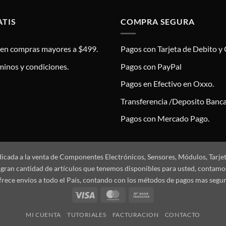
ATIS
COMPRA SEGURA
s en compras mayores a $499.
Pagos con Tarjeta de Debito y 
minos y condiciones.
Pagos con PayPal
Pagos en Efectivo en Oxxo.
Transferencia /Deposito Banca
Pagos con Mercado Pago.
dicada a la venta de Componentes Electrónicos, Sensores, Módulos, Tarje
 la gran cantidad de artículos que tenemos disponibles para usted, conta
frece envíos a todo el País, contando con los métodos de pagos mas segu
Visa
MasterCard
Bank
Transfer
MI CUENTA
TUTORIALES
FACTURACION
CONTACTO