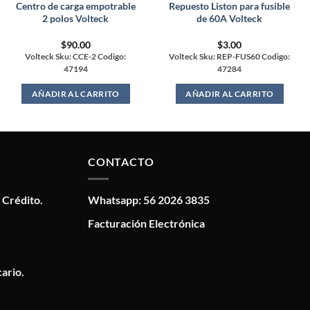
Centro de carga empotrable
Repuesto Liston para fusible
2 polos Volteck
de 60A Volteck
$
90.00
$
3.00
Volteck Sku: CCE-2 Codigo:
Volteck Sku: REP-FUS60 Codigo:
47194
47284
AÑADIR AL CARRITO
AÑADIR AL CARRITO
CONTACTO
 Crédito.
Whatsapp: 56 2026 3835
Facturación Electrónica
ario.