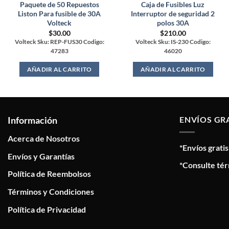
Paquete de 50 Repuestos
Caja de Fusibles Luz
Liston Para fusible de 30A
Interruptor de seguridad 2
Volteck
polos 30A
$
30.00
$
210.00
Volteck Sku: REP-FUS30 Codigo:
Volteck Sku: IS-230 Codigo:
47283
46020
AÑADIR AL CARRITO
AÑADIR AL CARRITO
Información
ENVÍOS GR
Acerca de Nosotros
*Envíos grati
Envíos y Garantías
*Consulte tér
Política de Reembolsos
Términos y Condiciones
Política de Privacidad