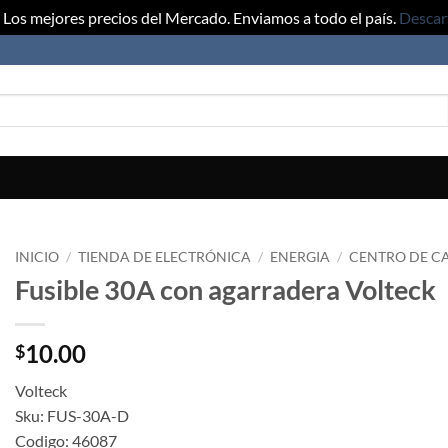
Los mejores precios del Mercado. Enviamos a todo el país.
Descar
INICIO
/
TIENDA DE ELECTRÓNICA
/
ENERGIA
/
CENTRO DE CA
Fusible 30A con agarradera Volteck
10.00
$
Volteck
Sku: FUS-30A-D
Codigo: 46087