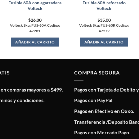
Fusible 60A con agarradera
Fusible 60A reforzado
Volteck
Volteck
$
26.00
$
35.00
Volteck Sku: FUS-60A Codigo:
Volteck Sku: FUS-60R Codigo:
47281
47279
AÑADIR AL CARRITO
AÑADIR AL CARRITO
ATIS
COMPRA SEGURA
s en compras mayores a $499.
Pagos con Tarjeta de Debito y
minos y condiciones.
Pagos con PayPal
Pagos en Efectivo en Oxxo.
Transferencia /Deposito Banc
Pagos con Mercado Pago.