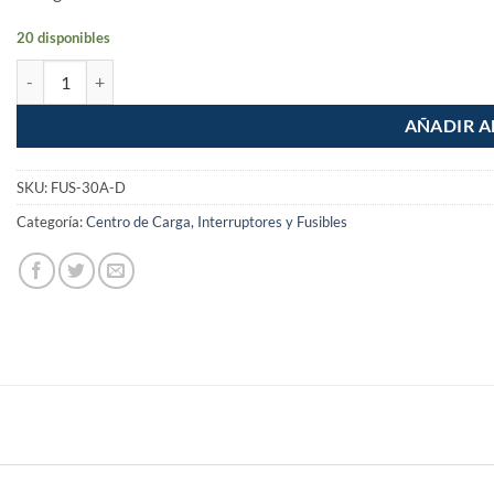
20 disponibles
Fusible 30A con agarradera Volteck cantidad
AÑADIR A
SKU:
FUS-30A-D
Categoría:
Centro de Carga, Interruptores y Fusibles