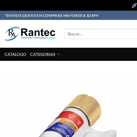
Skip
*ENVÍOS GRATIS EN COMPRAS MAYORES A $1499
to
content
Buscar
por:
CATALOGO
CATEGORIAS