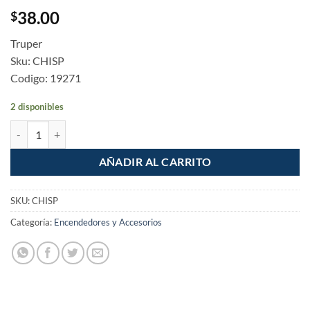
38.00
$
Truper
Sku: CHISP
Codigo: 19271
2 disponibles
Encendedor (chispeador) tipo cazuela manual cantidad
AÑADIR AL CARRITO
SKU:
CHISP
Categoría:
Encendedores y Accesorios