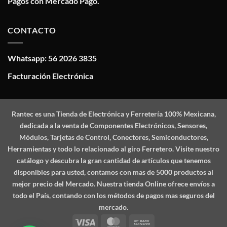
Pagos con Mercado Pago.
CONTACTO
Whatsapp: 56 2026 3835
Facturación Electrónica
Rantec
es una Tienda de Electrónica y Ferretería 100% Mexicana,
dedicada a la venta de Componentes Electrónicos, Sensores,
Módulos, Tarjetas de Control, Conectores, Semiconductores,
Herramientas y todo lo relacionado al giro Ferretero. Visite nuestro
catálogo y descubra la gran cantidad de artículos que tenemos
disponibles para usted, contamos con mas de 5000 productos al
mejor precio del Mercado. Nuestra tienda Online ofrece envíos a
todo el País, contando con los métodos de pagos mas seguros del
mercado.
Visa
MasterCard
Bank